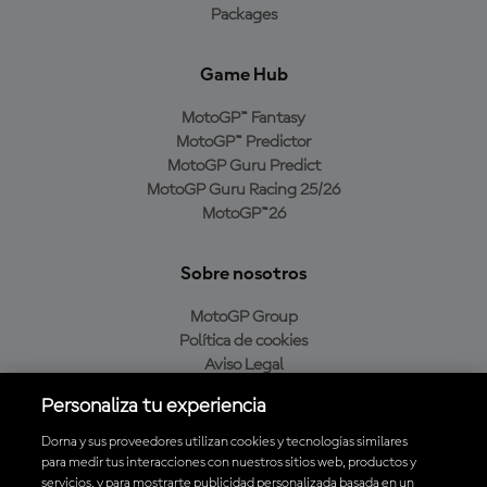
Packages
Game Hub
MotoGP™ Fantasy
MotoGP™ Predictor
MotoGP Guru Predict
MotoGP Guru Racing 25/26
MotoGP™26
Sobre nosotros
MotoGP Group
Política de cookies
Aviso Legal
Política de privacidad
Personaliza tu experiencia
Política de compra
Dorna y sus proveedores utilizan cookies y tecnologías similares
para medir tus interacciones con nuestros sitios web, productos y
servicios, y para mostrarte publicidad personalizada basada en un