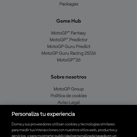
Packages
Game Hub
MotoGP™ Fantasy
MotoGP™ Predictor
MotoGP Guru Predict
MotoGP Guru Racing 25/26
MotoGP™26
Sobre nosotros
MotoGP Group
Política de cookies
Aviso Legal
Política de privacidad
Personaliza tu experiencia
Política de compra
Dorna y sus proveedores utilizan cookies y tecnologías similares
para medir tus interacciones con nuestros sitios web, productos y
servicios, y para mostrarte publicidad personalizada basada en un