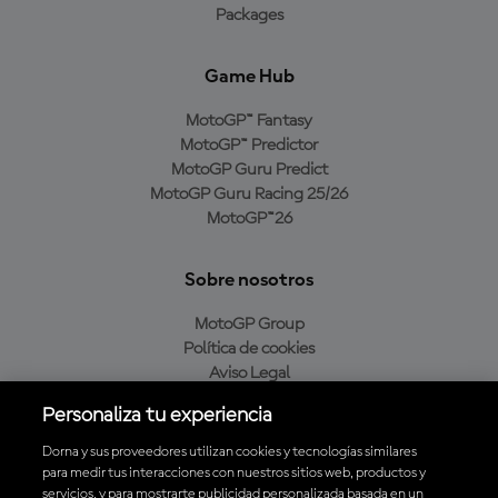
Packages
Game Hub
MotoGP™ Fantasy
MotoGP™ Predictor
MotoGP Guru Predict
MotoGP Guru Racing 25/26
MotoGP™26
Sobre nosotros
MotoGP Group
Política de cookies
Aviso Legal
Política de privacidad
Personaliza tu experiencia
Política de compra
Dorna y sus proveedores utilizan cookies y tecnologías similares
para medir tus interacciones con nuestros sitios web, productos y
servicios, y para mostrarte publicidad personalizada basada en un