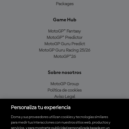
Packages
Game Hub
MotoGP™ Fantasy
MotoGP™ Predictor
MotoGP Guru Predict
MotoGP Guru Racing 25/26
MotoGP™26
Sobre nosotros
MotoGP Group
Política de cookies
Aviso Legal
Política de privacidad
Personaliza tu experiencia
Política de compra
Dorna y sus proveedores utilizan cookies y tecnologías similares
para medir tus interacciones con nuestros sitios web, productos y
servicios, y para mostrarte publicidad personalizada basada en un