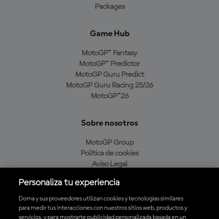
Packages
Game Hub
MotoGP™ Fantasy
MotoGP™ Predictor
MotoGP Guru Predict
MotoGP Guru Racing 25/26
MotoGP™26
Sobre nosotros
MotoGP Group
Política de cookies
Aviso Legal
Política de privacidad
Personaliza tu experiencia
Política de compra
Dorna y sus proveedores utilizan cookies y tecnologías similares
para medir tus interacciones con nuestros sitios web, productos y
servicios, y para mostrarte publicidad personalizada basada en un