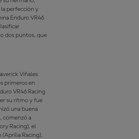
de su hermano,
 la perfección y
amina Enduro VR46
asificar
o dos puntos, que
averick Viñales
os primeros en
nduro VR46 Racing
er su ritmo y fue
nizó una buena
as, comenzó a
ry Racing), el
(Aprilia Racing),