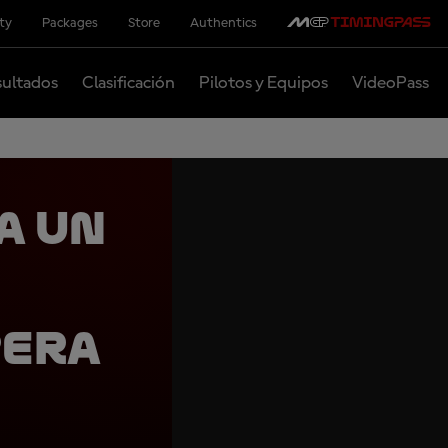
ity
Packages
Store
Authentics
ultados
Clasificación
Pilotos y Equipos
VideoPass
a un
pera