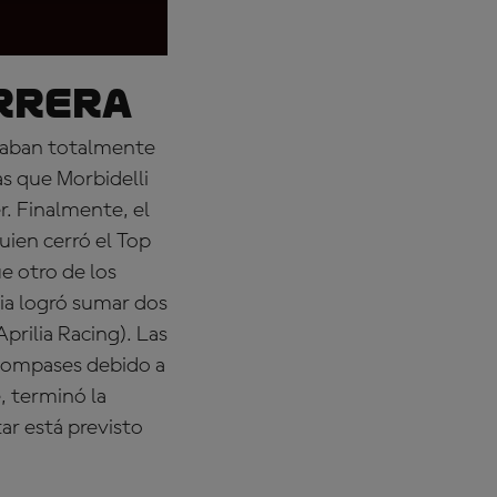
rrera
edaban totalmente
s que Morbidelli
r. Finalmente, el
quien cerró el Top
e otro de los
aia logró sumar dos
prilia Racing). Las
 compases debido a
, terminó la
ar está previsto