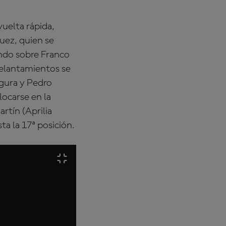
uelta rápida,
uez, quien se
undo sobre Franco
delantamientos se
Ogura y Pedro
ocarse en la
rtín (Aprilia
ta la 17ª posición.