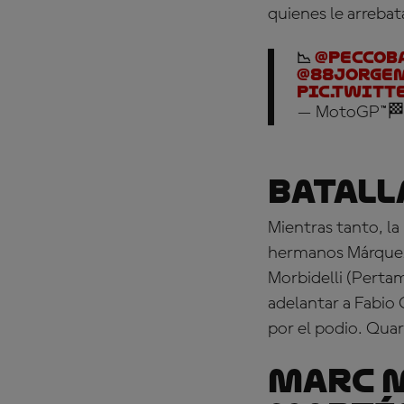
quienes le arrebat
📉
@PeccoB
@88jorge
pic.twitt
— MotoGP™🏁
Batall
Mientras tanto, la 
hermanos Márquez 
Morbidelli (Perta
adelantar a Fabio
por el podio. Quar
Marc M