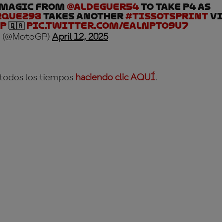
 magic from
@Aldeguer54
to take P4 as
quez93
takes another
#TissotSprint
vi
P
🇶🇦
pic.twitter.com/ealNPTo9u7
 (@MotoGP)
April 12, 2025
 todos los tiempos
haciendo clic AQUÍ
.