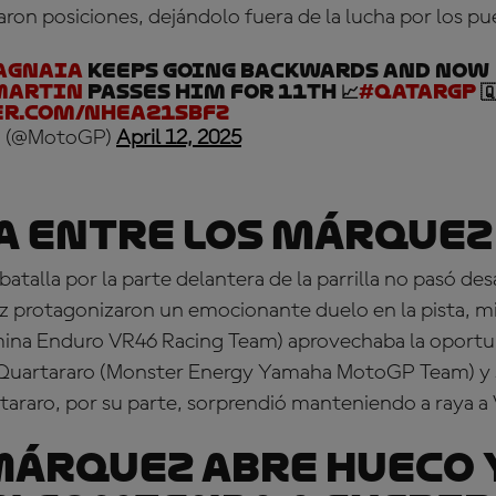
aron posiciones, dejándolo fuera de la lucha por los pu
agnaia
keeps going backwards and now
martin
passes him for 11th 📈
#QatarGP
🇶
er.com/nHeA21SbFZ
 (@MotoGP)
April 12, 2025
a entre los Márquez
batalla por la parte delantera de la parrilla no pasó de
protagonizaron un emocionante duelo en la pista, m
mina Enduro VR46 Racing Team) aprovechaba la oportu
 Quartararo (Monster Energy Yamaha MotoGP Team) y s
tararo, por su parte, sorprendió manteniendo a raya a 
árquez abre hueco 