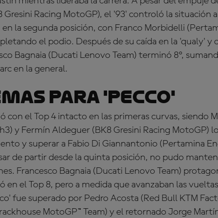
ustin mientras lideraba la carrera. A pesar del empuje 
Gresini Racing MotoGP), el '93' controló la situación a
 en la segunda posición, con Franco Morbidelli (Pert
etando el podio. Después de su caída en la 'qualy' y cl
sco Bagnaia (Ducati Lenovo Team) terminó 8º, sumand
arc en la general.
mas para 'Pecco'
 con el Top 4 intacto en las primeras curvas, siendo M
h3) y Fermín Aldeguer (BK8 Gresini Racing MotoGP) l
iento y superar a Fabio Di Giannantonio (Pertamina E
sar de partir desde la quinta posición, no pudo manten
nes. Francesco Bagnaia (Ducati Lenovo Team) protago
có en el Top 8, pero a medida que avanzaban las vuelt
cco' fue superado por Pedro Acosta (Red Bull KTM Facto
Trackhouse MotoGP™ Team) y el retornado Jorge Martín 