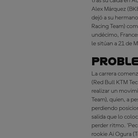
tras su caída en A
Alex Márquez (BK8 
dejó a su hermano
Racing Team) compl
undécimo, France
le sitúan a 21 de M
Proble
La carrera comenzó
(Red Bull KTM Tec
realizar un movim
Team), quien, a pe
perdiendo posicio
salida que lo colo
perder ritmo. 'Pe
rookie Ai Ogura (