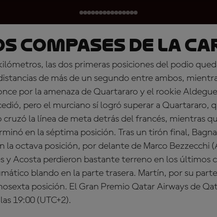
s compases de la ca
 kilómetros, las dos primeras posiciones del podio qu
 distancias de más de un segundo entre ambos, mientra
ronce por la amenaza de Quartararo y el rookie Aldegue
 cedió, pero el murciano sí logró superar a Quartararo, 
 cruzó la línea de meta detrás del francés, mientras qu
rminó en la séptima posición. Tras un tirón final, Bagn
n la octava posición, por delante de Marco Bezzecchi (A
s y Acosta perdieron bastante terreno en los últimos
umático blando en la parte trasera. Martín, por su parte
mosexta posición. El Gran Premio Qatar Airways de Qat
las 19:00 (UTC+2).