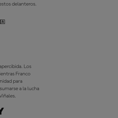
estos delanteros.
🇦
sapercibida. Los
ientras Franco
nidad para
umarse a la lucha
Viñales.
y