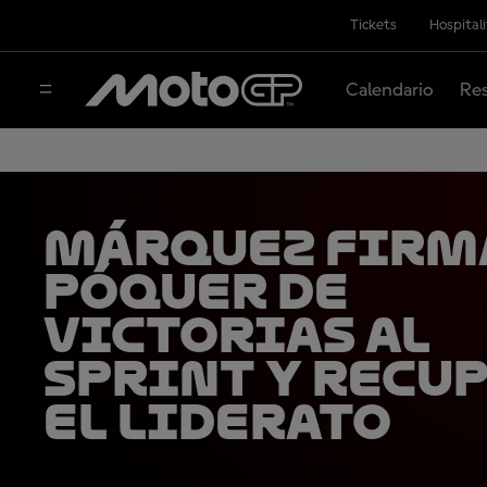
Tickets
Hospital
Calendario
Res
Márquez firm
póquer de
victorias al
Sprint y recu
el liderato