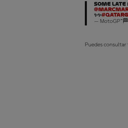
Some late
@marcmar
✨✨
#QatarG
— MotoGP™🏁
Puedes consultar