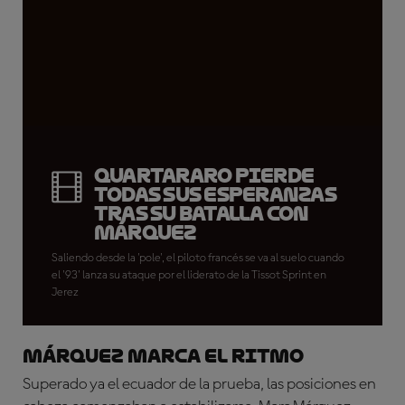
Quartararo pierde
todas sus esperanzas
tras su batalla con
Márquez
Saliendo desde la 'pole', el piloto francés se va al suelo cuando
el '93' lanza su ataque por el liderato de la Tissot Sprint en
Jerez
Márquez marca el ritmo
Superado ya el ecuador de la prueba, las posiciones en