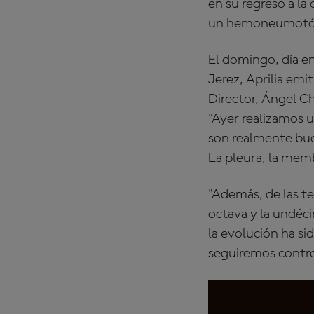
en su regreso a la
un hemoneumotórax
El domingo, día en
Jerez, Aprilia em
Director, Ángel C
"Ayer realizamos u
son realmente bue
La pleura, la mem
"Además, de las te
octava y la undéci
la evolución ha s
seguiremos contro