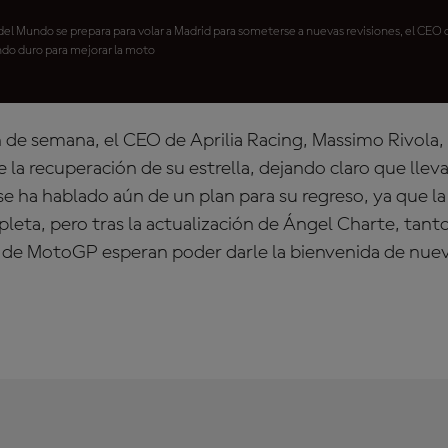
l Mundo se prepara para volar a Madrid para someterse a nuevas revisiones, el CEO d
ndo duro para mejorar la moto
in de semana, el CEO de Aprilia Racing, Massimo Rivola
e la recuperación de su estrella, dejando claro que llev
se ha hablado aún de un plan para su regreso, ya que la
eta, pero tras la actualización de Ángel Charte, tanto
 de MotoGP esperan poder darle la bienvenida de nue