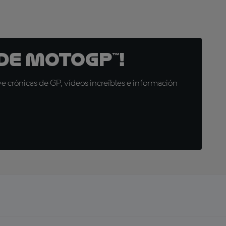
de MotoGP™!
 crónicas de GP, vídeos increíbles e información