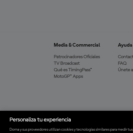
Media & Commercial
Ayuda
Patrocinadores Oficiales
Contac
TV Broadcast
FAQ
Qué es TimingPass™
Únete 
MotoGP™ Apps
Descarga la aplicación
oficial de MotoGP™
Personaliza tu experiencia
Dorna y sus proveedores utilizan cookies y tecnologías similares para medir tus