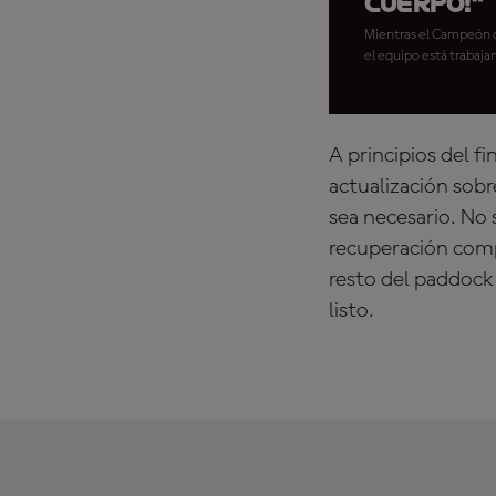
cuerpo!"
Mientras el Campeón de
el equipo está trabaja
A principios del f
actualización sobr
sea necesario. No 
recuperación compl
resto del paddock
listo.