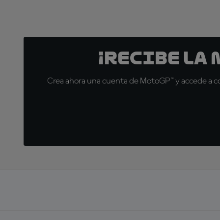
¡Recibe la
Crea ahora una cuenta de MotoGP™ y accede a con