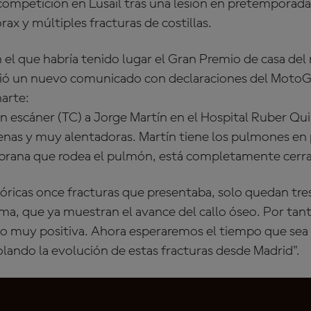
 competición en Lusail tras una lesión en pretemporada
 y múltiples fracturas de costillas.
 el que habría tenido lugar el Gran Premio de casa de
itió un nuevo comunicado con declaraciones del Moto
harte:
n escáner (TC) a Jorge Martín en el Hospital Ruber Quir
nas y muy alentadoras. Martín tiene los pulmones en 
brana que rodea el pulmón, está completamente cerra
óricas once fracturas que presentaba, solo quedan tres:
ma, que ya muestran el avance del callo óseo. Por tant
ido muy positiva. Ahora esperaremos el tiempo que sea
lando la evolución de estas fracturas desde Madrid".