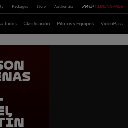
ity
Packages
Store
Authentics
ultados
Clasificación
Pilotos y Equipos
VideoPass
son
enas
–
el
tín