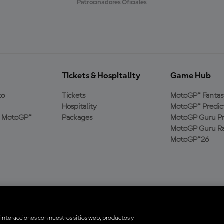
Patrocinadores Oficiales
Tickets & Hospitality
Game Hub
to
Tickets
MotoGP™ Fantas
Hospitality
MotoGP™ Predic
a MotoGP™
Packages
MotoGP Guru Pr
MotoGP Guru Ra
MotoGP™26
 interacciones con nuestros sitios web, productos y