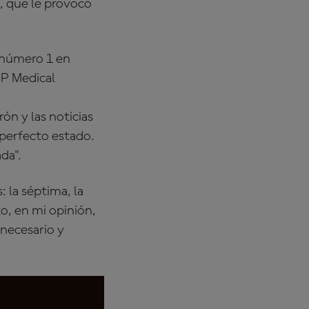
, que le provocó
l número 1 en
GP Medical
ón y las noticias
perfecto estado.
da".
 la séptima, la
o, en mi opinión,
 necesario y