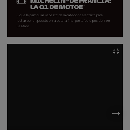
Michelin® de Francia:
La Q1 de MotoE™
Sigue la particular 'repesca' de la categoría eléctrica para
luchar por un puesto en la batalla final por la 'pole position' en
Le Mans