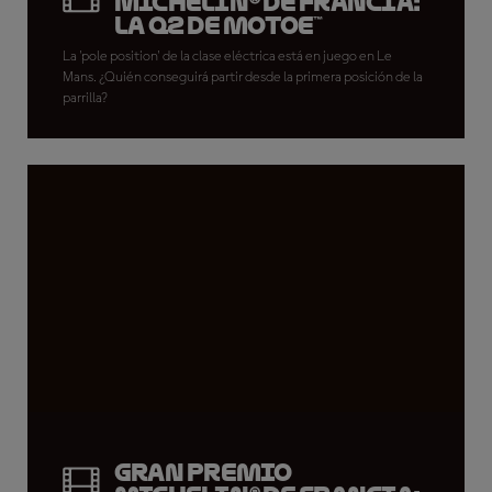
Michelin® de Francia:
La Q2 de MotoE™
La 'pole position' de la clase eléctrica está en juego en Le
Mans. ¿Quién conseguirá partir desde la primera posición de la
parrilla?
Gran Premio