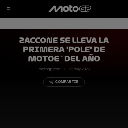
Zaccone se lleva la
primera 'pole' de
MotoE™ del año
motogp.com
09 may 2025
COMPARTIR