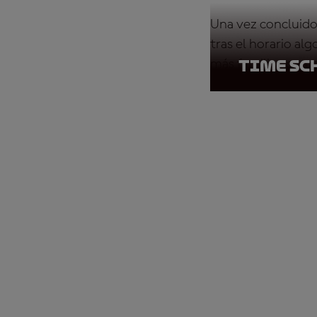
Una vez concluido 
tras el horario al
más familiar, como
Time Sc