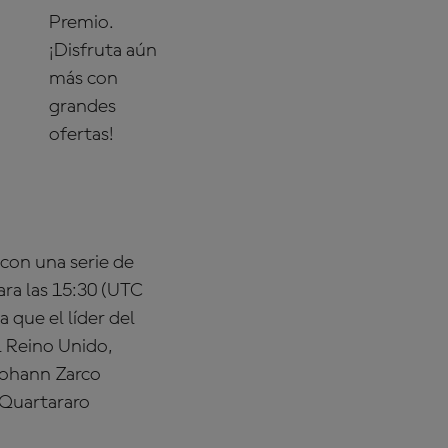
Premio.
¡Disfruta aún
más con
grandes
ofertas!
¡COMPRA
AHORA!
con una serie de
ara las 15:30 (UTC
a que el líder del
 Reino Unido,
 Johann Zarco
o Quartararo