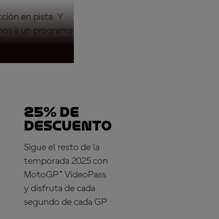
cción en pista. Y
amos a un programa
25% DE
DESCUENTO
Sigue el resto de la
temporada 2025 con
MotoGP™ VideoPass
y disfruta de cada
segundo de cada GP