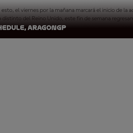
esto, el viernes por la mañana marcará el inicio de la a
go distinto del Reino Unido, este fin de semana regres
 se detalla a continuación:
hedule, AragonGP