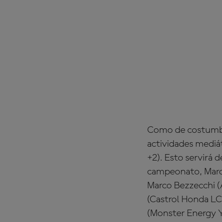
Como de costumbre
actividades mediát
+2). Esto servirá d
campeonato, Marc 
Marco Bezzecchi (A
(Castrol Honda LCR
(Monster Energy 