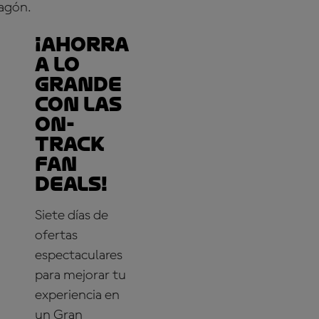
agón.
¡Ahorra
a lo
grande
con las
On-
Track
Fan
Deals!
Siete días de
ofertas
espectaculares
para mejorar tu
experiencia en
un Gran