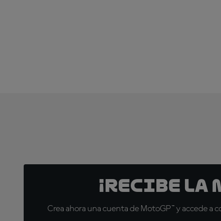
¡Recibe la
Crea ahora una cuenta de MotoGP™ y accede a con