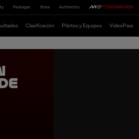
ity
Packages
Store
Authentics
ultados
Clasificación
Pilotos y Equipos
VideoPass
n
de