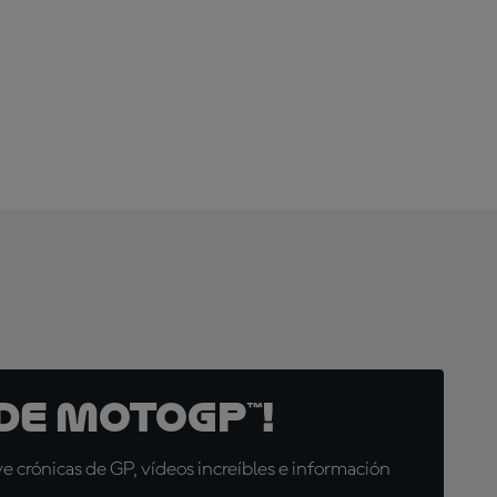
¡SUSCRÍBETE YA!
de MotoGP™!
 crónicas de GP, vídeos increíbles e información