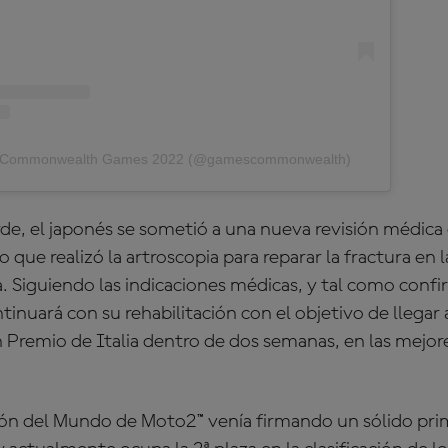
by Commonwealth Games 2022 (@gamescommonwealth)
arde, el japonés se sometió a una nueva revisión médica
o que realizó la artroscopia para reparar la fractura en 
a. Siguiendo las indicaciones médicas, y tal como confi
inuará con su rehabilitación con el objetivo de llegar
n Premio de Italia dentro de dos semanas, en las mejor
n del Mundo de Moto2™ venía firmando un sólido prime