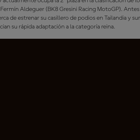
actualmente ocupa la 2ª plaza en la clasificación de lo
 Fermín Aldeguer (BK8 Gresini Racing MotoGP). Antes
rca de estrenar su casillero de podios en Tailandia y 
ian su rápida adaptación a la categoría reina.