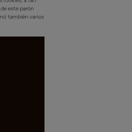
s rookies, a tan
 de este parón
sumó también varios