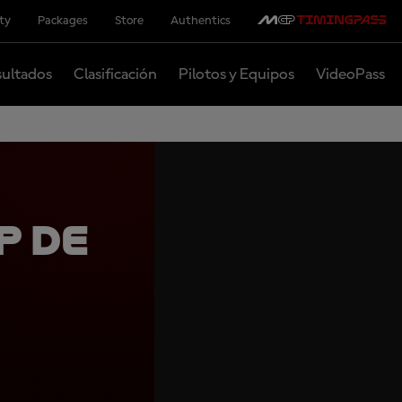
ity
Packages
Store
Authentics
ultados
Clasificación
Pilotos y Equipos
VideoPass
P de