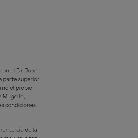
 con el Dr. Juan
la parte superior
rmó el propio
 a Mugello
,
es condiciones
r tercio de la