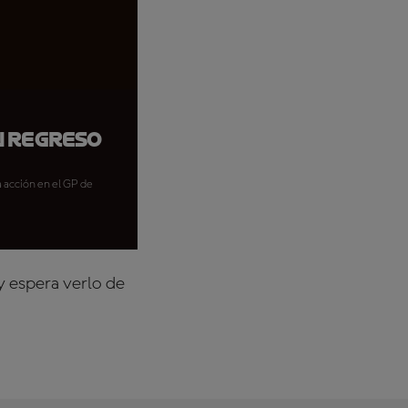
n regreso
a acción en el GP de
y espera verlo de