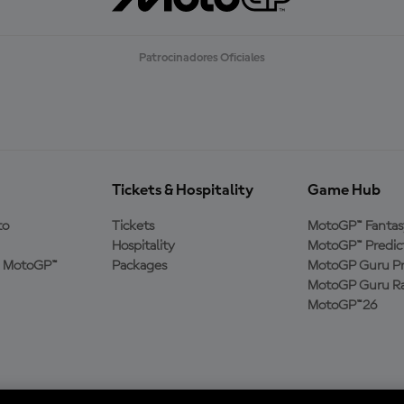
Patrocinadores Oficiales
Tickets & Hospitality
Game Hub
to
Tickets
MotoGP™ Fantas
Hospitality
MotoGP™ Predic
a MotoGP™
Packages
MotoGP Guru Pr
MotoGP Guru Ra
MotoGP™26