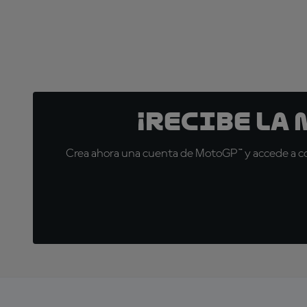
¡Recibe la
Crea ahora una cuenta de MotoGP™ y accede a con