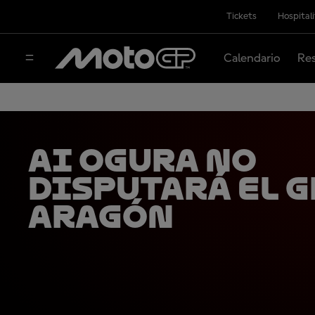
Tickets
Hospital
Calendario
Res
Ai Ogura no
disputará el G
Aragón