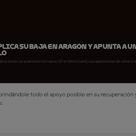
lica su baja en Aragón y apunta a u
lo
da su lesión, su ausencia en el nuevo GP en MotorLand y sus aspiraciones de volver a l
brindándole todo el apoyo posible en su recuperación 
o.