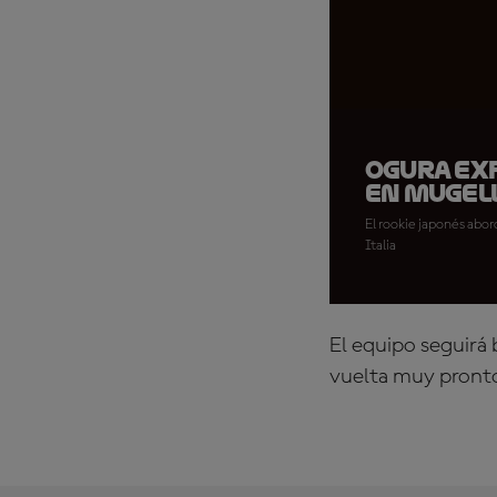
Ogura exp
en Mugel
El rookie japonés abor
Italia
El equipo seguirá 
vuelta muy pront