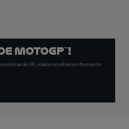
de MotoGP™!
 crónicas de GP, vídeos increíbles e información