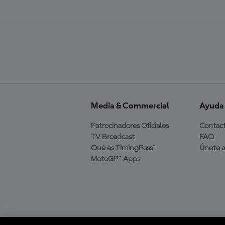
Media & Commercial
Ayuda
Patrocinadores Oficiales
Contac
TV Broadcast
FAQ
Qué es TimingPass™
Únete 
MotoGP™ Apps
Descarga la aplicación