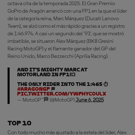
octava cita de la temporada 2025. El Gran Premio
GoPro de Aragón arrancó con una FP1 en la que el líder
de la categoría reina, Marc Márquez (Ducati Lenovo
Team), se alzó como el más rápido gracias a un registro
de 1:46.974. A casi un segundo del '93', que se mostró
imbatible, se situaron Alex Márquez (BK8 Gresini
Racing MotoGP) y el flamante ganador del GP del
Reino Unido, Marco Bezzecchi (Aprilia Racing).
And it's mighty Marc at
MotorLand in FP1!💥
The only rider into the 1:46s ⏱️
#AragonGP
🏁
pic.twitter.com/yWfhYcOuLX
— MotoGP™🏁 (@MotoGP)
June 6, 2025
Top 10
Con todo mucho más ajustado a la estela del líder, Alex