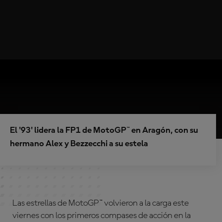
El '93' lidera la FP1 de MotoGP™ en Aragón, con su
hermano Alex y Bezzecchi a su estela
Las estrellas de MotoGP™ volvieron a la carga este
viernes con los primeros compases de acción en la