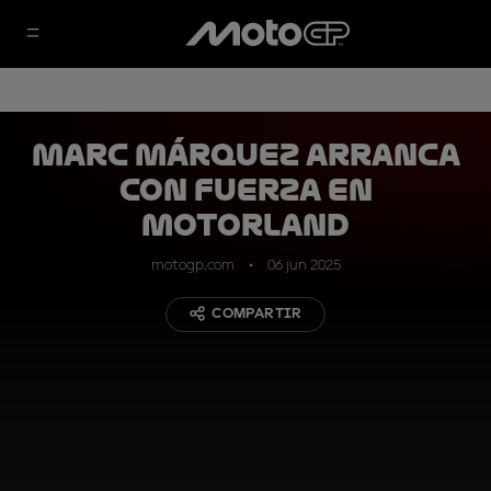
Marc Márquez arranca
con fuerza en
MotorLand
motogp.com
06 jun 2025
COMPARTIR