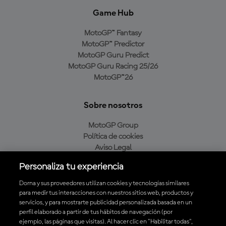
Game Hub
MotoGP™ Fantasy
MotoGP™ Predictor
MotoGP Guru Predict
MotoGP Guru Racing 25/26
MotoGP™26
Sobre nosotros
MotoGP Group
Política de cookies
Aviso Legal
Política de privacidad
Personaliza tu experiencia
Política de compra
Dorna y sus proveedores utilizan cookies y tecnologías similares
para medir tus interacciones con nuestros sitios web, productos y
servicios, y para mostrarte publicidad personalizada basada en un
Descarga la aplicación oficial de MotoGP™
perfil elaborado a partir de tus hábitos de navegación (por
ejemplo, las páginas que visitas). Al hacer clic en "Habilitar todas",