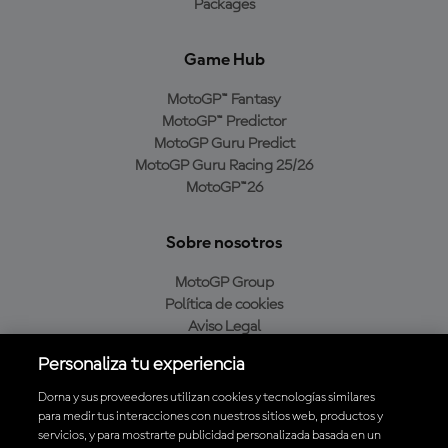
Packages
Game Hub
MotoGP™ Fantasy
MotoGP™ Predictor
MotoGP Guru Predict
MotoGP Guru Racing 25/26
MotoGP™26
Sobre nosotros
MotoGP Group
Política de cookies
Aviso Legal
Política de privacidad
Personaliza tu experiencia
Política de compra
Dorna y sus proveedores utilizan cookies y tecnologías similares
para medir tus interacciones con nuestros sitios web, productos y
servicios, y para mostrarte publicidad personalizada basada en un