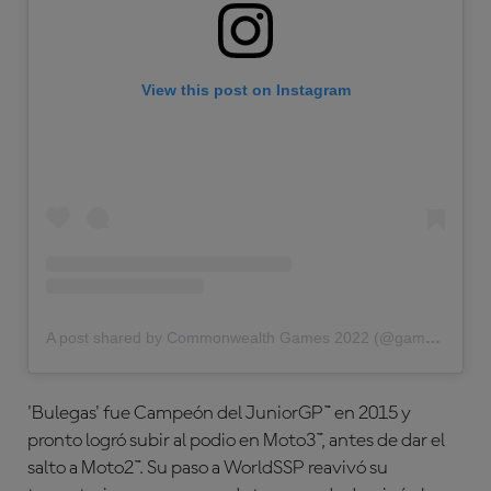
View this post on Instagram
A post shared by Commonwealth Games 2022 (@gamescommonwealth)
'Bulegas' fue Campeón del JuniorGP™ en 2015 y
pronto logró subir al podio en Moto3™, antes de dar el
salto a Moto2™. Su paso a WorldSSP reavivó su