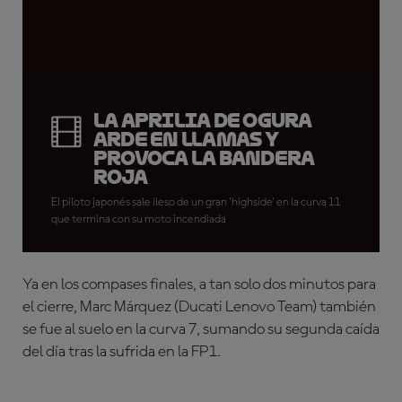
La Aprilia de Ogura
arde en llamas y
provoca la bandera
roja
El piloto japonés sale ileso de un gran 'highside' en la curva 11
que termina con su moto incendiada
Ya en los compases finales, a tan solo dos minutos para
el cierre, Marc Márquez (Ducati Lenovo Team) también
se fue al suelo en la curva 7, sumando su segunda caída
del día tras la sufrida en la FP1.