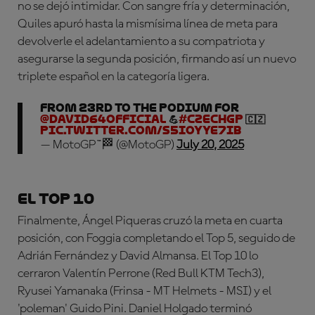
no se dejó intimidar. Con sangre fría y determinación,
Quiles apuró hasta la mismísima línea de meta para
devolverle el adelantamiento a su compatriota y
asegurarse la segunda posición, firmando así un nuevo
triplete español en la categoría ligera.
From 23rd to the podium for
@david64official
💪
#CzechGP
🇨🇿
pic.twitter.com/s5iOyye7ib
— MotoGP™🏁 (@MotoGP)
July 20, 2025
El Top 10
Finalmente, Ángel Piqueras cruzó la meta en cuarta
posición, con Foggia completando el Top 5, seguido de
Adrián Fernández y David Almansa. El Top 10 lo
cerraron Valentín Perrone (Red Bull KTM Tech3),
Ryusei Yamanaka (Frinsa - MT Helmets - MSI) y el
'poleman' Guido Pini. Daniel Holgado terminó