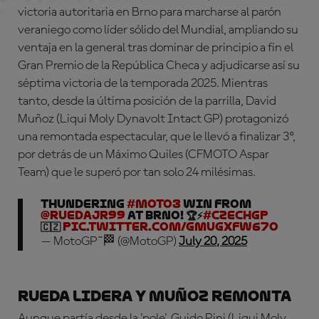
victoria autoritaria en Brno para marcharse al parón
veraniego como líder sólido del Mundial, ampliando su
ventaja en la general tras dominar de principio a fin el
Gran Premio de la República Checa y adjudicarse así su
séptima victoria de la temporada 2025. Mientras
tanto, desde la última posición de la parrilla, David
Muñoz (Liqui Moly Dynavolt Intact GP) protagonizó
una remontada espectacular, que le llevó a finalizar 3º,
por detrás de un Máximo Quiles (CFMOTO Aspar
Team) que le superó por tan solo 24 milésimas.
Thundering
#Moto3
win from
@ruedajr99
at Brno! 🏆⚡
#CzechGP
🇨🇿
pic.twitter.com/GmuGXFW67o
— MotoGP™🏁 (@MotoGP)
July 20, 2025
Rueda lidera y Muñoz remonta
Aunque partía desde la 'pole', Guido Pini (Liqui Moly