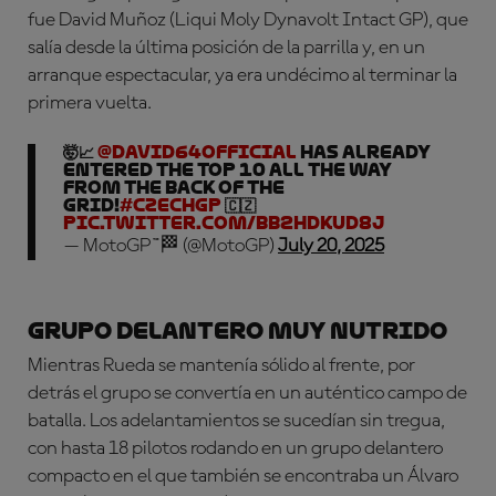
fue David Muñoz (Liqui Moly Dynavolt Intact GP), que
salía desde la última posición de la parrilla y, en un
arranque espectacular, ya era undécimo al terminar la
primera vuelta.
🤯📈
@david64official
has already
entered the top 10 all the way
from the back of the
grid!
#CzechGP
🇨🇿
pic.twitter.com/bb2hDkUd8j
— MotoGP™🏁 (@MotoGP)
July 20, 2025
Grupo delantero muy nutrido
Mientras Rueda se mantenía sólido al frente, por
detrás el grupo se convertía en un auténtico campo de
batalla. Los adelantamientos se sucedían sin tregua,
con hasta 18 pilotos rodando en un grupo delantero
compacto en el que también se encontraba un Álvaro