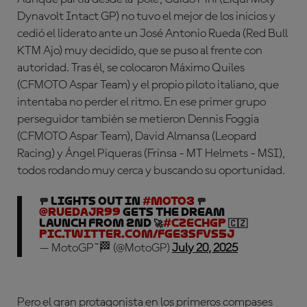
Dynavolt Intact GP) no tuvo el mejor de los inicios y
cedió el liderato ante un José Antonio Rueda (Red Bull
KTM Ajo) muy decidido, que se puso al frente con
autoridad. Tras él, se colocaron Máximo Quiles
(CFMOTO Aspar Team) y el propio piloto italiano, que
intentaba no perder el ritmo. En ese primer grupo
perseguidor también se metieron Dennis Foggia
(CFMOTO Aspar Team), David Almansa (Leopard
Racing) y Ángel Piqueras (Frinsa - MT Helmets - MSI),
todos rodando muy cerca y buscando su oportunidad.
🚥 LIGHTS OUT in
#Moto3
🚥
@ruedajr99
gets the dream
launch from 2nd 🚀
#CzechGP
🇨🇿
pic.twitter.com/FGE3sFvs5J
— MotoGP™🏁 (@MotoGP)
July 20, 2025
Pero el gran protagonista en los primeros compases