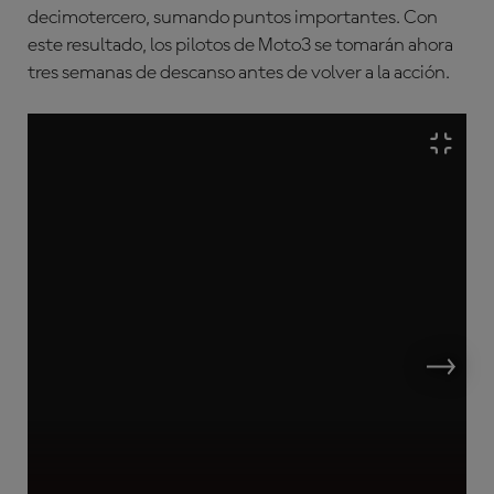
decimotercero, sumando puntos importantes.
Con
este resultado, los pilotos de Moto3 se tomarán ahora
tres semanas de descanso antes de volver a la acción.