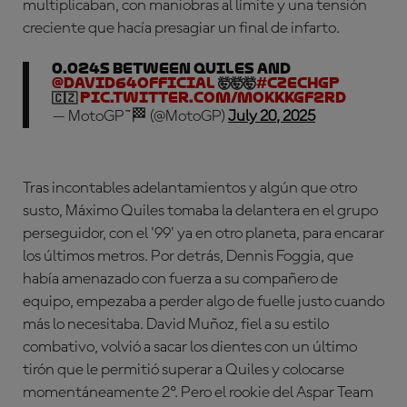
multiplicaban, con maniobras al límite y una tensión
creciente que hacía presagiar un final de infarto.
0.024s between Quiles and
@david64official
🤯🤯🤯
#CzechGP
🇨🇿
pic.twitter.com/MOkkkGf2RD
— MotoGP™🏁 (@MotoGP)
July 20, 2025
Tras incontables adelantamientos y algún que otro
susto, Máximo Quiles tomaba la delantera en el grupo
perseguidor, con el '99' ya en otro planeta, para encarar
los últimos metros. Por detrás, Dennis Foggia, que
había amenazado con fuerza a su compañero de
equipo, empezaba a perder algo de fuelle justo cuando
más lo necesitaba. David Muñoz, fiel a su estilo
combativo, volvió a sacar los dientes con un último
tirón que le permitió superar a Quiles y colocarse
momentáneamente 2º. Pero el rookie del Aspar Team