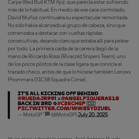
Carpe (Red Bull KTM Ajo), que parecía estar sufriendo
más de lo habitual. En medio de ese caos controlado,
David Muñoz continuaba su espectacular remontada.
No solo había alcanzado al grupo de cabeza, sino que
comenzaba a destacar con vueltas rápidas
consecutivas, dejando claro que estaba allí para pelear
por todo. La primera caída de la carrera llegó de la
mano de Riccardo Rossi (Rivacold Snipers Team), uno
de los pocos pilotos de la clase ligera que conocía el
trazado checo, antes de que lo hiciese también
Lenoxx
Phommara (SIC58 Squadra Corse).
It's all kicking off behind
@ruedajr99
! ⚔️
@AngelPiqueras18
back in 3rd 🔄
#CzechGP
🇨🇿
pic.twitter.com/WW3SYDiu8l
— MotoGP™🏁 (@MotoGP)
July 20, 2025