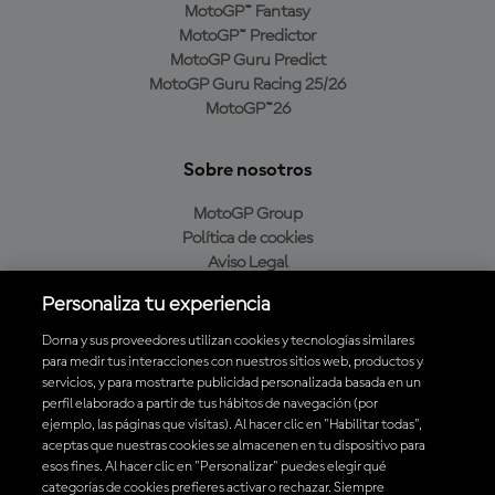
MotoGP™ Fantasy
MotoGP™ Predictor
MotoGP Guru Predict
MotoGP Guru Racing 25/26
MotoGP™26
Sobre nosotros
MotoGP Group
Política de cookies
Aviso Legal
Política de privacidad
Personaliza tu experiencia
Política de compra
Dorna y sus proveedores utilizan cookies y tecnologías similares
para medir tus interacciones con nuestros sitios web, productos y
servicios, y para mostrarte publicidad personalizada basada en un
Descarga la aplicación oficial de MotoGP™
perfil elaborado a partir de tus hábitos de navegación (por
ejemplo, las páginas que visitas). Al hacer clic en "Habilitar todas",
aceptas que nuestras cookies se almacenen en tu dispositivo para
esos fines. Al hacer clic en "Personalizar" puedes elegir qué
categorías de cookies prefieres activar o rechazar. Siempre