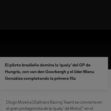
El piloto brasileño domina la 'qualy' del GP de
Hungría, con van den Goorbergh y el líder Manu
González completando la primera fila
Diogo Moreira (Italtrans Racing Team) se convierte en
el gran protagonista de la ‘qualy’ de Moto2™ en el