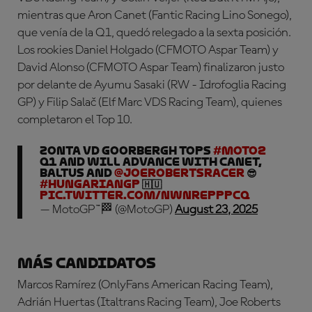
mientras que Aron Canet (Fantic Racing Lino Sonego),
que venía de la Q1, quedó relegado a la sexta posición.
Los rookies Daniel Holgado (CFMOTO Aspar Team) y
David Alonso (CFMOTO Aspar Team) finalizaron justo
por delante de Ayumu Sasaki (RW - Idrofoglia Racing
GP) y Filip Salač (Elf Marc VDS Racing Team), quienes
completaron el Top 10.
Zonta vd Goorbergh tops
#Moto2
Q1 and will advance with Canet,
Baltus and
@joerobertsracer
😎
#HungarianGP
🇭🇺
pic.twitter.com/nWNREppPCq
— MotoGP™🏁 (@MotoGP)
August 23, 2025
Más candidatos
Marcos Ramírez (OnlyFans American Racing Team),
Adrián Huertas (Italtrans Racing Team), Joe Roberts