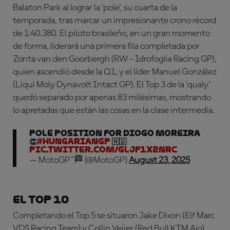
Balaton Park al lograr la 'pole', su cuarta de la
temporada, tras marcar un impresionante crono récord
de 1:40.380. El piloto brasileño, en un gran momento
de forma, liderará una primera fila completada por
Zonta van den Goorbergh (RW - Idrofoglia Racing GP),
quien ascendió desde la Q1, y el líder Manuel González
(Liqui Moly Dynavolt Intact GP). El Top 3 de la 'qualy'
quedó separado por apenas 83 milésimas, mostrando
lo apretadas que están las cosas en la clase intermedia.
POLE POSITION for Diogo Moreira
👏
#HungarianGP
🇭🇺
pic.twitter.com/GLjF1X2NRC
— MotoGP™🏁 (@MotoGP)
August 23, 2025
El Top 10
Completando el Top 5 se situaron Jake Dixon (Elf Marc
VDS Racing Team) y Collin Veijer (Red Bull KTM Ajo),