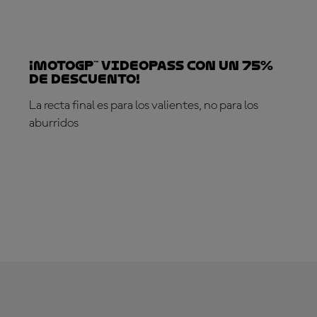
¡MotoGP™ VideoPass con un 75%
de descuento!
La recta final es para los valientes, no para los
aburridos
¡SUSCRÍBETE YA!