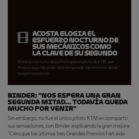
Acosta elogia el
esfuerzo nocturno de
sus mecánicos como
la clave de su segundo
puesto
El trabajo nocturno da sus frutos para el piloto de KTM, que
firma su segundo podio de la temporada tras remontar desde
la séptima posición
BINDER: "Nos espera una gran
segunda mitad… todavía queda
mucho por venir"
Sin embargo, no fue el único piloto KTM en compartir
sus sensaciones, con Binder explicando la gran mejora:
"Creo que los últimos tres Grandes Premios han sido