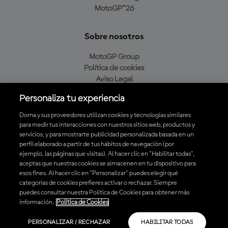
MotoGP™26
Sobre nosotros
MotoGP Group
Política de cookies
Aviso Legal
Política de privacidad
Personaliza tu experiencia
Política de compra
Dorna y sus proveedores utilizan cookies y tecnologías similares
para medir tus interacciones con nuestros sitios web, productos y
servicios, y para mostrarte publicidad personalizada basada en un
Descarga la aplicación oficial de MotoGP™
perfil elaborado a partir de tus hábitos de navegación (por
ejemplo, las páginas que visitas). Al hacer clic en "Habilitar todas",
aceptas que nuestras cookies se almacenen en tu dispositivo para
esos fines. Al hacer clic en "Personalizar" puedes elegir qué
categorías de cookies prefieres activar o rechazar. Siempre
puedes consultar nuestra Política de Cookies para obtener más
© 2026 MotoGP Sports Entertainment Group. Todos los derechos
información.
Política de Cookies
reservados. Todas las marcas son propiedad de sus respectivos dueños.
PERSONALIZAR / RECHAZAR
HABILITAR TODAS