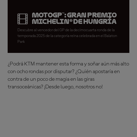
MotoGP™: Gran Premio
Michelin® de Hungría
Descubre al vencedor del GP de la decimocuarta ronda de la
temporada 2025 de la categoría reina celebrada en el Balaton
Park
¿Podrá KTM mantener esta forma y soñar aún más alto
con ocho rondas por disputar? ¿Quién apostaría en
contra de un poco de magia en las giras
transoceánicas? ¡Desde luego, nosotros no!