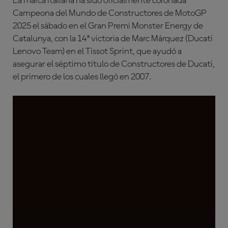
La marca italiana ha sido oficialmente coronada
Campeona del Mundo de Constructores de MotoGP
2025 el sábado en el Gran Premi Monster Energy de
Catalunya, con la 14ª victoria de Marc Márquez (Ducati
Lenovo Team) en el Tissot Sprint, que ayudó a
asegurar el séptimo título de Constructores de Ducati,
el primero de los cuales llegó en 2007.