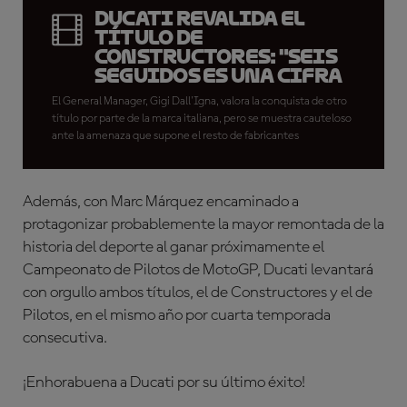
Ducati revalida el
Título de
Constructores: "Seis
seguidos es una cifra
enorme"
El General Manager, Gigi Dall'Igna, valora la conquista de otro
título por parte de la marca italiana, pero se muestra cauteloso
ante la amenaza que supone el resto de fabricantes
Además, con Marc Márquez encaminado a
protagonizar probablemente la mayor remontada de la
historia del deporte al ganar próximamente el
Campeonato de Pilotos de MotoGP, Ducati levantará
con orgullo ambos títulos, el de Constructores y el de
Pilotos, en el mismo año por cuarta temporada
consecutiva.
¡Enhorabuena a Ducati por su último éxito!