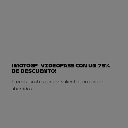
¡MotoGP™ VideoPass con un 75%
de descuento!
La recta final es para los valientes, no para los
aburridos
¡SUSCRÍBETE YA!