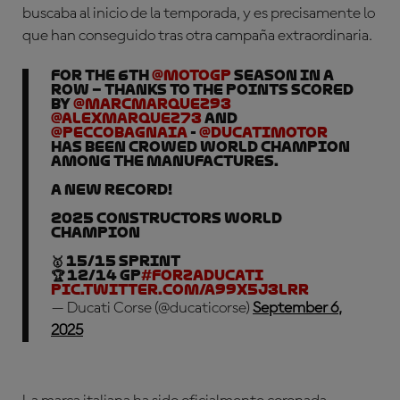
buscaba al inicio de la temporada, y es precisamente lo
que han conseguido tras otra campaña extraordinaria.
For the 6th
@MotoGP
season in a
row – thanks to the points scored
by
@marcmarquez93
@alexmarquez73
and
@PeccoBagnaia
-
@DucatiMotor
has been crowed World Champion
among the manufactures.
A new record!
2025 Constructors World
Champion
🥇 15/15 SPRINT
🏆 12/14 GP
#ForzaDucati
pic.twitter.com/A99x5J3lRr
— Ducati Corse (@ducaticorse)
September 6,
2025