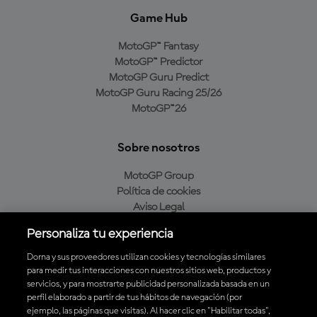
Game Hub
MotoGP™ Fantasy
MotoGP™ Predictor
MotoGP Guru Predict
MotoGP Guru Racing 25/26
MotoGP™26
Sobre nosotros
MotoGP Group
Política de cookies
Aviso Legal
Política de privacidad
Personaliza tu experiencia
Política de compra
Dorna y sus proveedores utilizan cookies y tecnologías similares
para medir tus interacciones con nuestros sitios web, productos y
servicios, y para mostrarte publicidad personalizada basada en un
Descarga la aplicación oficial de MotoGP™
perfil elaborado a partir de tus hábitos de navegación (por
ejemplo, las páginas que visitas). Al hacer clic en "Habilitar todas",