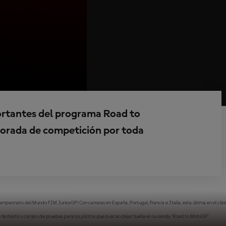
ortantes del programa Road to
orada de competición por toda
 Campeonato del Mundo FIM JuniorGP! Con carreras en España, Portugal, Francia e Italia, esta última en el clá
tro fantástico campo de pruebas para los pilotos que buscan dejar huella en su senda 'Road to MotoGP'.