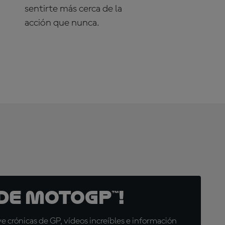
sentirte más cerca de la
acción que nunca.
¡DESCÚBRELO AHORA!
de MotoGP™!
 crónicas de GP, vídeos increíbles e información