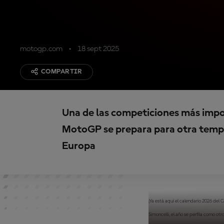
motogp.com
18 sept 2025
COMPARTIR
Una de las competiciones más imp
MotoGP se prepara para otra temp
Europa
¡Ya está aquí el calendario 2026 del
Simoncelli, el año se perfila como o