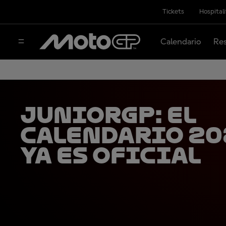
Tickets
Hospital
Calendario
Res
JuniorGP: El
calendario 20
ya es oficial