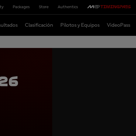
ity
Packages
Store
Authentics
ultados
Clasificación
Pilotos y Equipos
VideoPass
26