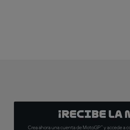
¡Recibe la
Crea ahora una cuenta de MotoGP™ y accede a con