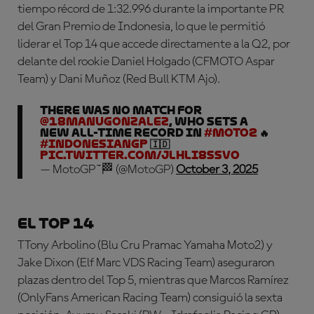
tiempo récord de 1:32.996 durante la importante PR
del Gran Premio de Indonesia, lo que le permitió
liderar el Top 14 que accede directamente a la Q2, por
delante del rookie Daniel Holgado (CFMOTO Aspar
Team) y Dani Muñoz (Red Bull KTM Ajo).
There was no match for
@18ManuGonzalez
, who sets a
new all-time record in
#Moto2
🔥
#IndonesianGP
🇮🇩
pic.twitter.com/JlhLI8ssVO
— MotoGP™🏁 (@MotoGP)
October 3, 2025
El Top 14
TTony Arbolino (Blu Cru Pramac Yamaha Moto2) y
Jake Dixon (Elf Marc VDS Racing Team) aseguraron
plazas dentro del Top 5, mientras que Marcos Ramírez
(OnlyFans American Racing Team) consiguió la sexta