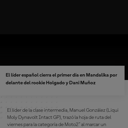
El líder español cierra el primer día en Mandalika por
delante del rookie Holgado y Dani Muñoz
El líder de la clase intermedia, Manuel González (Liqui
Moly Dynavolt Intact GP), trazó la hoja de ruta del
viernes para la categoría de Moto2™ al marcar un