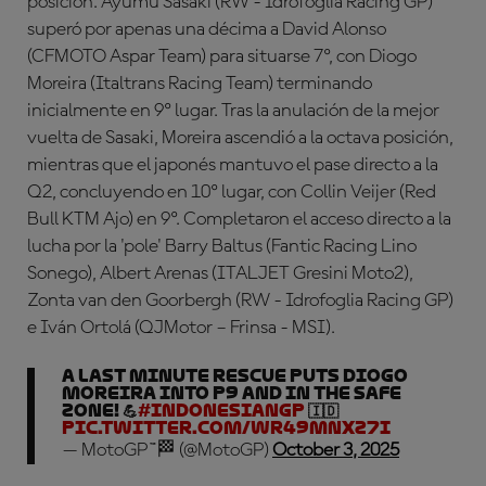
posición. Ayumu Sasaki (RW - Idrofoglia Racing GP)
superó por apenas una décima a David Alonso
(CFMOTO Aspar Team) para situarse 7º, con Diogo
Moreira (Italtrans Racing Team) terminando
inicialmente en 9º lugar. Tras la anulación de la mejor
vuelta de Sasaki, Moreira ascendió a la octava posición,
mientras que el japonés mantuvo el pase directo a la
Q2, concluyendo en 10º lugar, con Collin Veijer (Red
Bull KTM Ajo) en 9º. Completaron el acceso directo a la
lucha por la 'pole' Barry Baltus (Fantic Racing Lino
Sonego), Albert Arenas (ITALJET Gresini Moto2),
Zonta van den Goorbergh (RW - Idrofoglia Racing GP)
e Iván Ortolá (QJMotor – Frinsa - MSI).
A last minute rescue puts Diogo
Moreira into P9 and in the safe
zone! 💪
#IndonesianGP
🇮🇩
pic.twitter.com/wr49MNXz7I
— MotoGP™🏁 (@MotoGP)
October 3, 2025