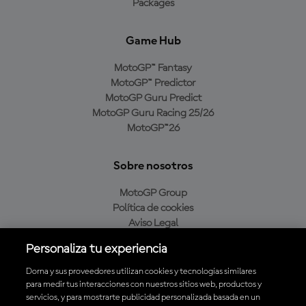
Packages
Game Hub
MotoGP™ Fantasy
MotoGP™ Predictor
MotoGP Guru Predict
MotoGP Guru Racing 25/26
MotoGP™26
Sobre nosotros
MotoGP Group
Política de cookies
Aviso Legal
Política de privacidad
Personaliza tu experiencia
Política de compra
Dorna y sus proveedores utilizan cookies y tecnologías similares
para medir tus interacciones con nuestros sitios web, productos y
servicios, y para mostrarte publicidad personalizada basada en un