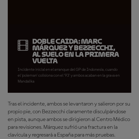
Doble caída: Marc
Márquez y Bezzecchi,
al suelo en la primera
vuelta
Incidente inicial en el arranque del GP de Indonesia, cuando
el 'poleman' colisiona con el '93' y ambos acaban en la grava en
Mandalika
Tras el incidente, ambos se levantaron y salieron por su
propio pie, con Bezzecchi claramente disculpándose
en pista, aunque ambos se dirigieron al Centro Médico
para revisiones. Márquez sufrió una fractura en la
clavícula y regresará a España para más pruebas.