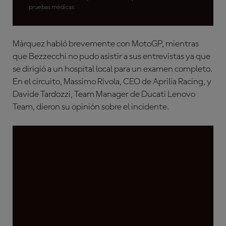
pruebas médicas
Márquez habló brevemente con MotoGP, mientras
que Bezzecchi no pudo asistir a sus entrevistas ya que
se dirigió a un hospital local para un examen completo.
En el circuito, Massimo Rivola, CEO de Aprilia Racing, y
Davide Tardozzi, Team Manager de Ducati Lenovo
Team, dieron su opinión sobre el incidente.