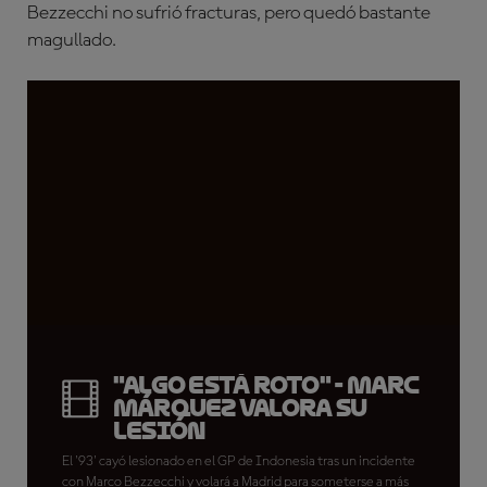
Bezzecchi no sufrió fracturas, pero quedó bastante
magullado.
"Algo está roto" - Marc
Márquez valora su
lesión
El '93' cayó lesionado en el GP de Indonesia tras un incidente
con Marco Bezzecchi y volará a Madrid para someterse a más