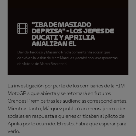
"Iba demasiado
deprisa" - Los jefes de
Ducati y Aprilia
analizan el
incidente
Davide Tardozzi y Massimo Rivola comentan la acción que
derivó en la lesión de Marc Márquez y acabó con las esperanzas
de victoria de Marco Bezzecchi
La investigación por parte de los comisarios de la FIM
MotoGP sigue abierta y se retomará en futuros
Grandes Premios tras las audiencias correspondientes.
Mientras tanto, Márquez publicó un mensaje en redes
sociales en respuesta a quienes criticaban al piloto de
Aprilia por lo ocurrido. El resto, habrá que esperar para
verlo.