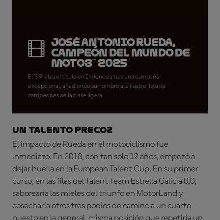
José Antonio Rueda,
Campeón del Mundo de
Moto3™ 2025
El '99' alza el título en Indonesia tras una campaña
excepcional, añadiendo su nombre a la ilustre lista de
campeones de la clase ligera
UN TALENTO PRECOZ
El impacto de Rueda en el motociclismo fue
inmediato. En 2018, con tan solo 12 años, empezó a
dejar huella en la European Talent Cup. En su primer
curso, en las filas del Talent Team Estrella Galicia 0,0,
saborearía las mieles del triunfo en MotorLand y
cosecharía otros tres podios de camino a un cuarto
puesto en la general, misma posición que repetiría un