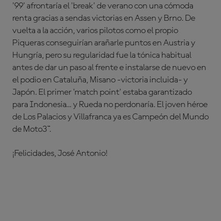
'99' afrontaría el 'break' de verano con una cómoda
renta gracias a sendas victorias en Assen y Brno. De
vuelta a la acción, varios pilotos como el propio
Piqueras conseguirían arañarle puntos en Austria y
Hungría, pero su regularidad fue la tónica habitual
antes de dar un paso al frente e instalarse de nuevo en
el podio en Cataluña, Misano -victoria incluida- y
Japón. El primer 'match point' estaba garantizado
para Indonesia… y Rueda no perdonaría. El joven héroe
de Los Palacios y Villafranca ya es Campeón del Mundo
de Moto3™.
¡Felicidades, José Antonio!