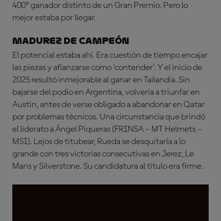
400º ganador distinto de un Gran Premio. Pero lo
mejor estaba por llegar.
MADUREZ DE CAMPEÓN
El potencial estaba ahí. Era cuestión de tiempo encajar
las piezas y afianzarse como 'contender'. Y el inicio de
2025 resultó inmejorable al ganar en Tailandia. Sin
bajarse del podio en Argentina, volvería a triunfar en
Austin, antes de verse obligado a abandonar en Qatar
por problemas técnicos. Una circunstancia que brindó
el liderato a Ángel Piqueras (FRINSA – MT Helmets –
MSI). Lejos de titubear, Rueda se desquitaría a lo
grande con tres victorias consecutivas en Jerez, Le
Mans y Silverstone. Su candidatura al título era firme.