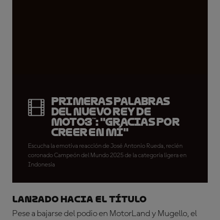
Primeras palabras
del nuevo rey de
Moto3™: "Gracias por
creer en mí"
Escucha la emotiva reacción de José Antonio Rueda, recién
coronado Campeón del Mundo 2025 de la categoría ligera en
Indonesia
LANZADO HACIA EL TÍTULO
Pese a bajarse del podio en MotorLand y Mugello, el