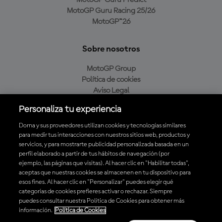
MotoGP Guru Racing 25/26
MotoGP™26
Sobre nosotros
MotoGP Group
Política de cookies
Aviso Legal
Política de privacidad
Personaliza tu experiencia
Política de compra
Dorna y sus proveedores utilizan cookies y tecnologías similares
para medir tus interacciones con nuestros sitios web, productos y
servicios, y para mostrarte publicidad personalizada basada en un
Descarga la aplicación oficial de MotoGP™
perfil elaborado a partir de tus hábitos de navegación (por
ejemplo, las páginas que visitas). Al hacer clic en "Habilitar todas",
aceptas que nuestras cookies se almacenen en tu dispositivo para
esos fines. Al hacer clic en "Personalizar" puedes elegir qué
categorías de cookies prefieres activar o rechazar. Siempre
puedes consultar nuestra Política de Cookies para obtener más
© 2026 MotoGP Sports Entertainment Group. Todos los derechos
información.
Política de Cookies
reservados. Todas las marcas son propiedad de sus respectivos dueños.