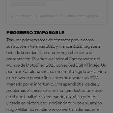
A post shared by Commonwealth Games 2022 (@gamescommonwealth)
PROGRESO IMPARABLE
Tras una primera toma de contacto previa como
sustituto en Valencia 2021 y Francia 2022, llegaba la
hora de la verdad. Con una inmejorable carta de
presentación, Rueda dio el salto al Campeonato del
Mundo de Moto3™ en 2023 con el Red Bull KTM Ajo. Un
podio en Cataluña sería su momento álgido de camino
a un noveno puesto final antes de encarar un 2024
marcado por el infortunio. Una apendicitis, caídas y
problemas técnicos se alinearon para lastrar un curso
en el que finalizó 7º saboreando, eso sí, su primera
victoria en MotorLand, rindiendo tributo a su amigo
Hugo Millán. El sevillano se convertía, además, en el