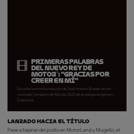
Primeras palabras
del nuevo rey de
Moto3™: "Gracias por
creer en mí"
Escucha la emotiva reacción de José Antonio Rueda, recién
coronado Campeón del Mundo 2025 de la categoría ligera en
Indonesia
LANZADO HACIA EL TÍTULO
Pese a bajarse del podio en MotorLand y Mugello, el