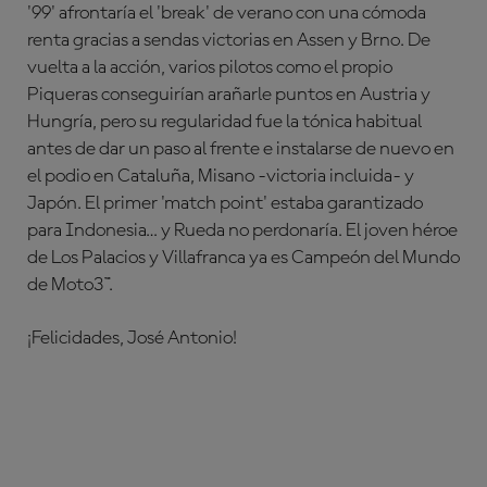
'99' afrontaría el 'break' de verano con una cómoda
renta gracias a sendas victorias en Assen y Brno. De
vuelta a la acción, varios pilotos como el propio
Piqueras conseguirían arañarle puntos en Austria y
Hungría, pero su regularidad fue la tónica habitual
antes de dar un paso al frente e instalarse de nuevo en
el podio en Cataluña, Misano -victoria incluida- y
Japón. El primer 'match point' estaba garantizado
para Indonesia… y Rueda no perdonaría. El joven héroe
de Los Palacios y Villafranca ya es Campeón del Mundo
de Moto3™.
¡Felicidades, José Antonio!