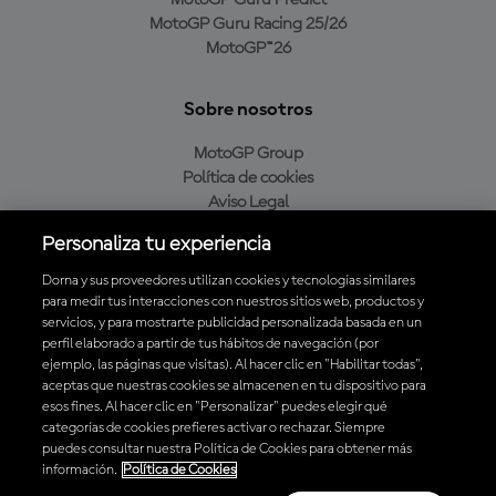
MotoGP Guru Racing 25/26
MotoGP™26
Sobre nosotros
MotoGP Group
Política de cookies
Aviso Legal
Política de privacidad
Personaliza tu experiencia
Política de compra
Dorna y sus proveedores utilizan cookies y tecnologías similares
para medir tus interacciones con nuestros sitios web, productos y
servicios, y para mostrarte publicidad personalizada basada en un
Descarga la aplicación oficial de MotoGP™
perfil elaborado a partir de tus hábitos de navegación (por
ejemplo, las páginas que visitas). Al hacer clic en "Habilitar todas",
aceptas que nuestras cookies se almacenen en tu dispositivo para
esos fines. Al hacer clic en "Personalizar" puedes elegir qué
categorías de cookies prefieres activar o rechazar. Siempre
puedes consultar nuestra Política de Cookies para obtener más
© 2026 MotoGP Sports Entertainment Group. Todos los derechos
información.
Política de Cookies
reservados. Todas las marcas son propiedad de sus respectivos dueños.