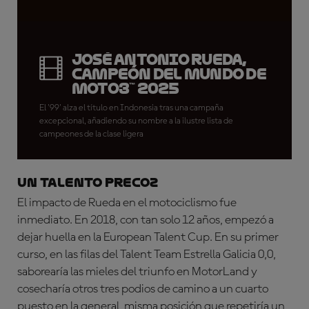
José Antonio Rueda,
Campeón del Mundo de
Moto3™ 2025
El '99' alza el título en Indonesia tras una campaña
excepcional, añadiendo su nombre a la ilustre lista de
campeones de la clase ligera
UN TALENTO PRECOZ
El impacto de Rueda en el motociclismo fue
inmediato. En 2018, con tan solo 12 años, empezó a
dejar huella en la European Talent Cup. En su primer
curso, en las filas del Talent Team Estrella Galicia 0,0,
saborearía las mieles del triunfo en MotorLand y
cosecharía otros tres podios de camino a un cuarto
puesto en la general, misma posición que repetiría un