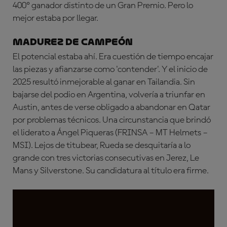
400º ganador distinto de un Gran Premio. Pero lo
mejor estaba por llegar.
MADUREZ DE CAMPEÓN
El potencial estaba ahí. Era cuestión de tiempo encajar
las piezas y afianzarse como 'contender'. Y el inicio de
2025 resultó inmejorable al ganar en Tailandia. Sin
bajarse del podio en Argentina, volvería a triunfar en
Austin, antes de verse obligado a abandonar en Qatar
por problemas técnicos. Una circunstancia que brindó
el liderato a Ángel Piqueras (FRINSA – MT Helmets –
MSI). Lejos de titubear, Rueda se desquitaría a lo
grande con tres victorias consecutivas en Jerez, Le
Mans y Silverstone. Su candidatura al título era firme.