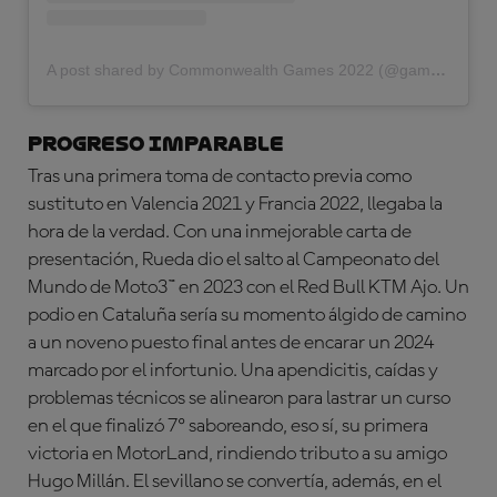
A post shared by Commonwealth Games 2022 (@gamescommonwealth)
PROGRESO IMPARABLE
Tras una primera toma de contacto previa como
sustituto en Valencia 2021 y Francia 2022, llegaba la
hora de la verdad. Con una inmejorable carta de
presentación, Rueda dio el salto al Campeonato del
Mundo de Moto3™ en 2023 con el Red Bull KTM Ajo. Un
podio en Cataluña sería su momento álgido de camino
a un noveno puesto final antes de encarar un 2024
marcado por el infortunio. Una apendicitis, caídas y
problemas técnicos se alinearon para lastrar un curso
en el que finalizó 7º saboreando, eso sí, su primera
victoria en MotorLand, rindiendo tributo a su amigo
Hugo Millán. El sevillano se convertía, además, en el