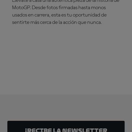
Llévate a casa una auténtica pieza de la historia de
MotoGP. Desde fotos firmadas hasta monos
usados en carrera, esta es tu oportunidad de
sentirte más cerca de la acción que nunca.
¡DESCÚBRELO AHORA!
¡Recibe la Newsletter