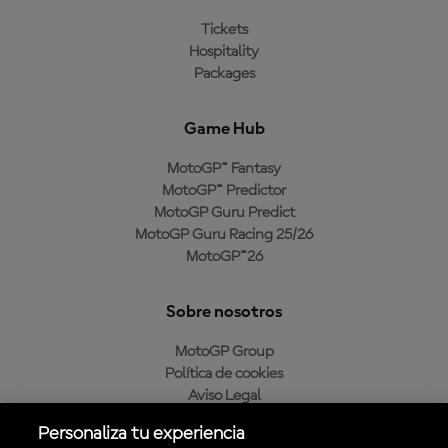
Tickets
Hospitality
Packages
Game Hub
MotoGP™ Fantasy
MotoGP™ Predictor
MotoGP Guru Predict
MotoGP Guru Racing 25/26
MotoGP™26
Sobre nosotros
MotoGP Group
Política de cookies
Aviso Legal
Política de privacidad
Personaliza tu experiencia
Política de compra