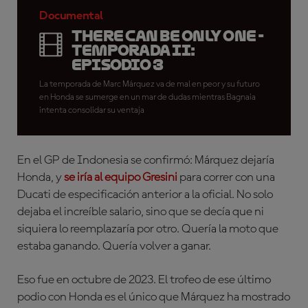
Documental
There Can Be Only One -
Temporada II:
Episodio 3
La temporada de Marc Márquez va de mal en peor y su futuro
en Honda se sumerge en un mar de dudas mientras Bagnaia
intenta consolidar su ventaja
En el GP de Indonesia se confirmó: Márquez dejaría
Honda, y
se iría al equipo Gresini
para correr con una
Ducati de especificación anterior a la oficial. No solo
dejaba el increíble salario, sino que se decía que ni
siquiera lo reemplazaría por otro. Quería la moto que
estaba ganando. Quería volver a ganar.
Eso fue en octubre de 2023. El trofeo de ese último
podio con Honda es el único que Márquez ha mostrado