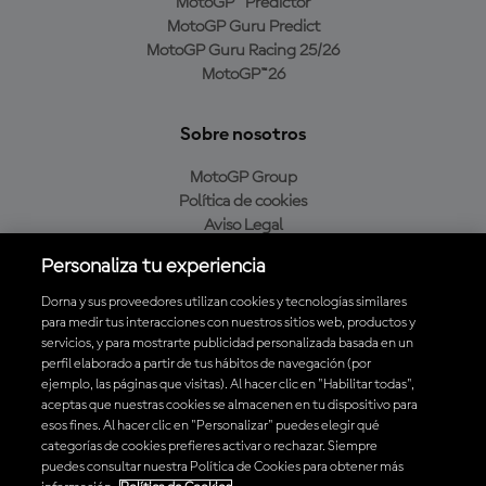
MotoGP™ Predictor
MotoGP Guru Predict
MotoGP Guru Racing 25/26
MotoGP™26
Sobre nosotros
MotoGP Group
Política de cookies
Aviso Legal
Política de privacidad
Personaliza tu experiencia
Política de compra
Dorna y sus proveedores utilizan cookies y tecnologías similares
para medir tus interacciones con nuestros sitios web, productos y
servicios, y para mostrarte publicidad personalizada basada en un
Descarga la aplicación oficial de MotoGP™
perfil elaborado a partir de tus hábitos de navegación (por
ejemplo, las páginas que visitas). Al hacer clic en "Habilitar todas",
aceptas que nuestras cookies se almacenen en tu dispositivo para
esos fines. Al hacer clic en "Personalizar" puedes elegir qué
categorías de cookies prefieres activar o rechazar. Siempre
puedes consultar nuestra Política de Cookies para obtener más
© 2026 MotoGP Sports Entertainment Group. Todos los derechos