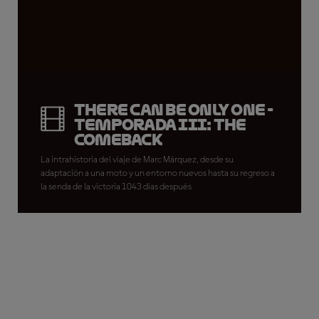
There Can Be Only One -
Temporada III: The
Comeback
La intrahistoria del viaje de Marc Márquez, desde su
adaptación a una moto y un entorno nuevos hasta su regreso a
la senda de la victoria 1043 días después