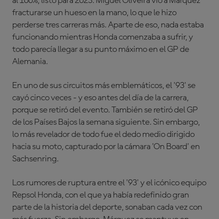
al 100%, listo para 2023. Miguel Oliveira vio a Márquez
fracturarse un hueso en la mano, lo que le hizo
perderse tres carreras más. Aparte de eso, nada estaba
funcionando mientras Honda comenzaba a sufrir, y
todo parecía llegar a su punto máximo en el GP de
Alemania.
En uno de sus circuitos más emblemáticos, el '93' se
cayó cinco veces - y eso antes del día de la carrera,
porque se retiró del evento. También se retiró del GP
de los Países Bajos la semana siguiente. Sin embargo,
lo más revelador de todo fue el dedo medio dirigido
hacia su moto, capturado por la cámara 'On Board' en
Sachsenring.
Los rumores de ruptura entre el '93' y el icónico equipo
Repsol Honda, con el que ya había redefinido gran
parte de la historia del deporte, sonaban cada vez con