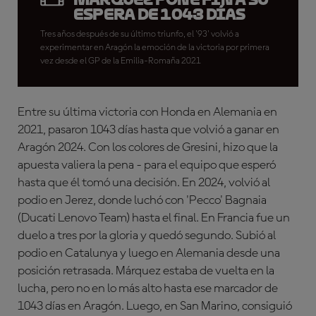
espera de 1043 días
Tres años después de su último triunfo, el '93' volvió a
experimentar en Aragón la emoción de la victoria por primera
vez desde el GP de la Emilia-Romaña 2021
Entre su última victoria con Honda en Alemania en
2021, pasaron 1043 días hasta que volvió a ganar en
Aragón 2024. Con los colores de Gresini, hizo que la
apuesta valiera la pena - para el equipo que esperó
hasta que él tomó una decisión. En 2024, volvió al
podio en Jerez, donde luchó con 'Pecco' Bagnaia
(Ducati Lenovo Team) hasta el final. En Francia fue un
duelo a tres por la gloria y quedó segundo. Subió al
podio en Catalunya y luego en Alemania desde una
posición retrasada. Márquez estaba de vuelta en la
lucha, pero no en lo más alto hasta ese marcador de
1043 días en Aragón. Luego, en San Marino, consiguió