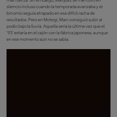
más fuerza. Sin embargo, Márquez se mantuvo en
silencio incluso cuando la temporada avanzaba y el
binomio seguía atrapado en esa difícil racha de
resultados. Pero en Motegi, Marc consiguió subir al
podio bajo la lluvia. Aquella sería la última vez que el
'93' estaría en el cajón con la fábrica japonesa, aunque
en ese momento aún no se sabía.