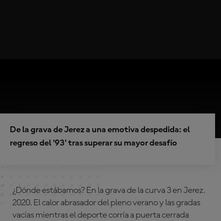
De la grava de Jerez a una emotiva despedida: el
regreso del '93' tras superar su mayor desafío
¿Dónde estábamos? En la grava de la curva 3 en Jerez.
2020. El calor abrasador del pleno verano y las gradas
vacías mientras el deporte corría a puerta cerrada