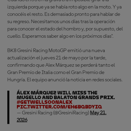
izquierda porque ya se había roto algo en la moto. Y ya
conocéis el resto. Es demasiado pronto para hablar de
su regreso. Necesitamos unos días tras la operación
para conocer el estado del hombro y, por supuesto, del
cuello. Esperamos saber algo en los próximos días".
BK8 Gresini Racing MotoGP
emitió una nueva
actualización el jueves 21 de mayo por la tarde,
confirmando que
Alex Márquez
se perderá tanto el
Gran Premio de Italia como el Gran Premio de
Hungría. El equipo anunció la noticia en redes sociales.
Álex Márquez will miss the
Mugello and Balaton Grands Prix.
#GetWellSoonAlex
pic.twitter.com/eH6BqbDYiq
— Gresini Racing (@GresiniRacing)
May 21,
2026