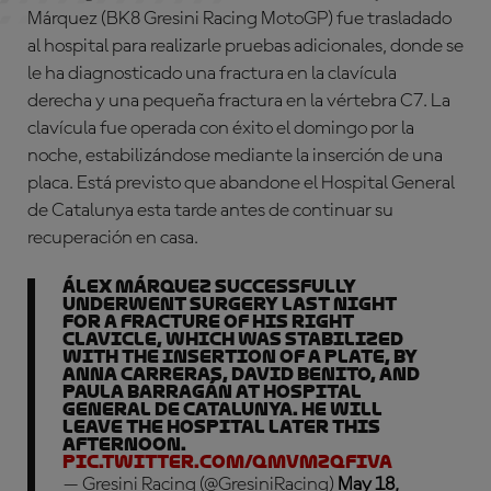
Márquez (BK8 Gresini Racing MotoGP) fue trasladado
al hospital para realizarle pruebas adicionales, donde se
le ha diagnosticado una fractura en la clavícula
derecha y una pequeña fractura en la vértebra C7. La
clavícula fue operada con éxito el domingo por la
noche, estabilizándose mediante la inserción de una
placa. Está previsto que abandone el Hospital General
de Catalunya esta tarde antes de continuar su
recuperación en casa.
Álex Márquez successfully
underwent surgery last night
for a fracture of his right
clavicle, which was stabilized
with the insertion of a plate, by
Anna Carreras, David Benito, and
Paula Barragán at Hospital
General de Catalunya. He will
leave the hospital later this
afternoon.
pic.twitter.com/qMvMZQFIVA
— Gresini Racing (@GresiniRacing)
May 18,