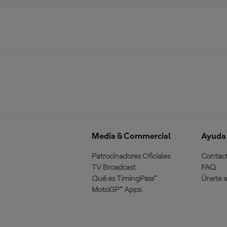
Media & Commercial
Ayuda
Patrocinadores Oficiales
Contac
TV Broadcast
FAQ
Qué es TimingPass™
Únete 
MotoGP™ Apps