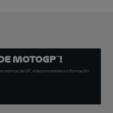
de MotoGP™!
 crónicas de GP, vídeos increíbles e información