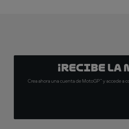
¡Recibe la
Crea ahora una cuenta de MotoGP™ y accede a con