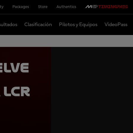
ity
Packages
Store
Authentics
ultados
Clasificación
Pilotos y Equipos
VideoPass
elve
 LCR