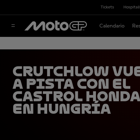
Tickets
Hospital
Calendario
Res
Crutchlow vu
a pista con el
Castrol Honda
en Hungría