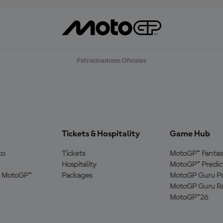
Patrocinadores Oficiales
Tickets & Hospitality
Game Hub
to
Tickets
MotoGP™ Fantas
Hospitality
MotoGP™ Predic
a MotoGP™
Packages
MotoGP Guru Pr
MotoGP Guru Ra
MotoGP™26