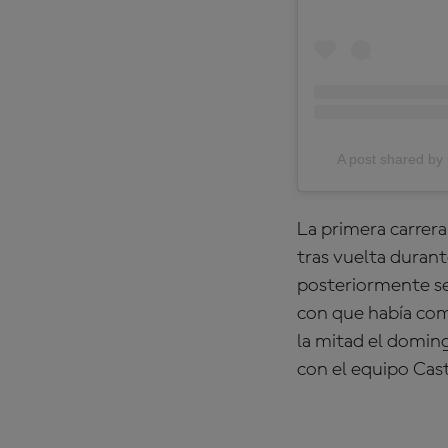
A post shared 
La primera carrer
tras vuelta duran
posteriormente se
con que había com
la mitad el doming
con el equipo Cas