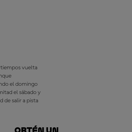
s tiempos vuelta
unque
ando el domingo
mitad el sábado y
 de salir a pista
Obtén un