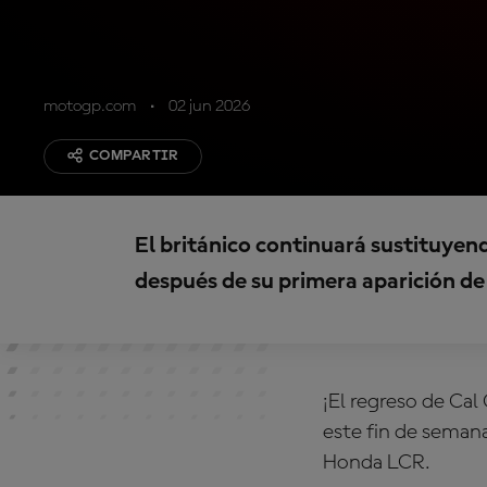
motogp.com
02 jun 2026
COMPARTIR
El británico continuará sustituyen
después de su primera aparición d
¡El regreso de Cal
este fin de seman
Honda LCR
.