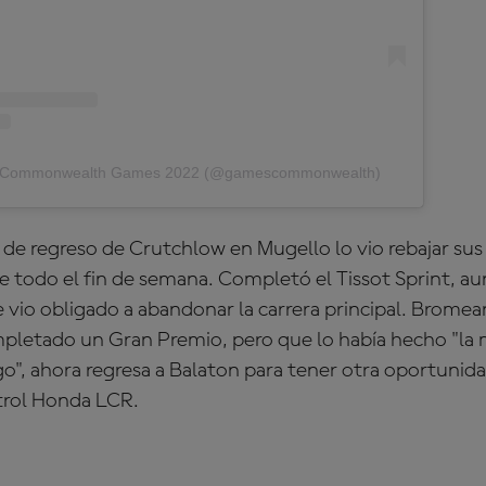
by Commonwealth Games 2022 (@gamescommonwealth)
a de regreso de Crutchlow en
Mugello
lo vio rebajar su
te todo el fin de semana. Completó el Tissot Sprint, a
 vio obligado a abandonar la carrera principal. Brome
pletado un Gran Premio, pero que lo había hecho "la 
o", ahora regresa a
Balaton
para tener otra oportunidad
trol Honda LCR.