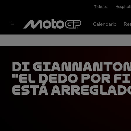
Tickets
Hospital
Calendario
Res
Di Giannanton
"El dedo por f
está arreglad