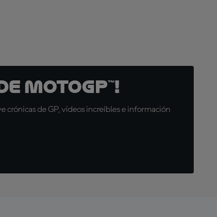
de MotoGP™!
 crónicas de GP, vídeos increíbles e información