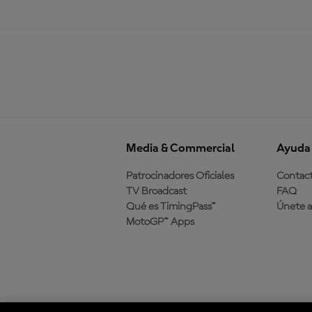
Media & Commercial
Ayuda
Patrocinadores Oficiales
Contac
TV Broadcast
FAQ
Qué es TimingPass™
Únete 
MotoGP™ Apps
Descarga la aplicación