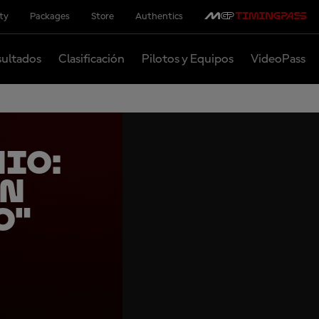
ity
Packages
Store
Authentics
ultados
Clasificación
Pilotos y Equipos
VideoPass
io:
in
o"