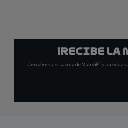
¡Recibe la
Crea ahora una cuenta de MotoGP™ y accede a con