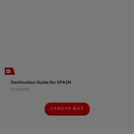
Destination Guide for SPAIN
02 ABR 2025
CARGAR MÁS
C
A
R
G
A