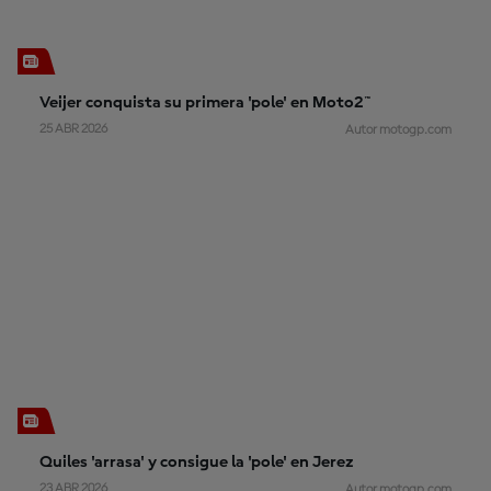
Veijer conquista su primera 'pole' en Moto2™
25 ABR 2026
Autor motogp.com
Quiles 'arrasa' y consigue la 'pole' en Jerez
23 ABR 2026
Autor motogp.com