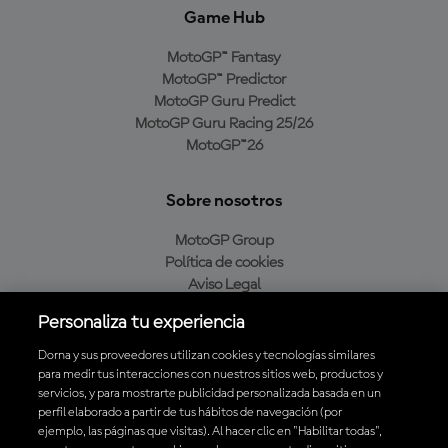
Game Hub
MotoGP™ Fantasy
MotoGP™ Predictor
MotoGP Guru Predict
MotoGP Guru Racing 25/26
MotoGP™26
Sobre nosotros
MotoGP Group
Política de cookies
Aviso Legal
Política de privacidad
Personaliza tu experiencia
Política de compra
Dorna y sus proveedores utilizan cookies y tecnologías similares
para medir tus interacciones con nuestros sitios web, productos y
servicios, y para mostrarte publicidad personalizada basada en un
Descarga la aplicación oficial de MotoGP™
perfil elaborado a partir de tus hábitos de navegación (por
ejemplo, las páginas que visitas). Al hacer clic en "Habilitar todas",