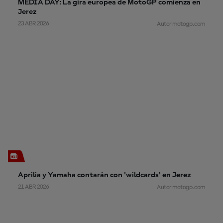
MEDIA DAY: La gira europea de MotoGP comienza en
Jerez
23 ABR 2026
Autor motogp.com
Aprilia y Yamaha contarán con 'wildcards' en Jerez
21 ABR 2026
Autor motogp.com