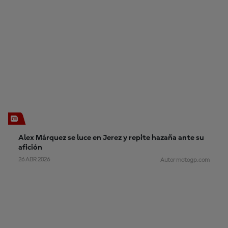
Alex Márquez se luce en Jerez y repite hazaña ante su
afición
26 ABR 2026
Autor motogp.com