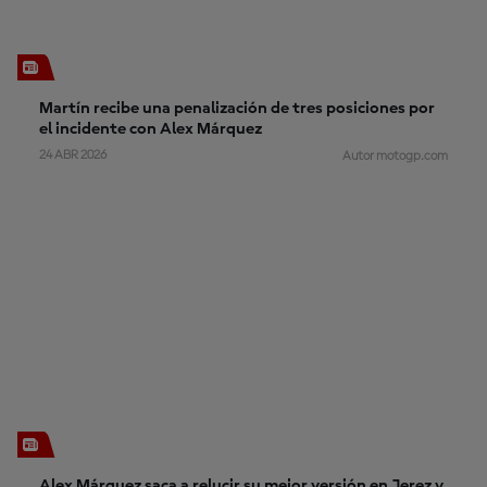
Martín recibe una penalización de tres posiciones por
el incidente con Alex Márquez
24 ABR 2026
Autor motogp.com
Alex Márquez saca a relucir su mejor versión en Jerez y