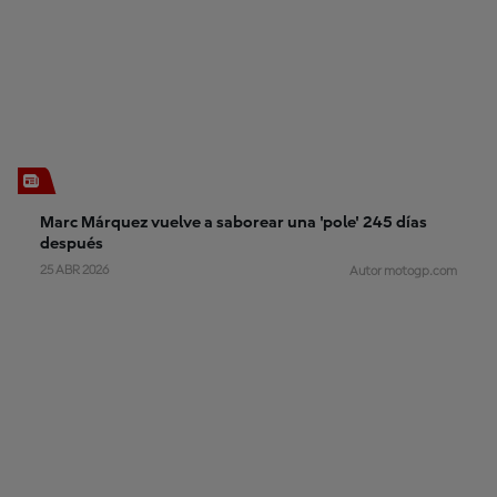
Marc Márquez vuelve a saborear una 'pole' 245 días
después
25 ABR 2026
Autor motogp.com