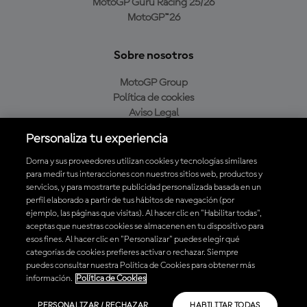
MotoGP Guru Racing 25/26
MotoGP™26
Sobre nosotros
MotoGP Group
Política de cookies
Aviso Legal
Política de privacidad
Personaliza tu experiencia
Política de compra
Dorna y sus proveedores utilizan cookies y tecnologías similares
para medir tus interacciones con nuestros sitios web, productos y
servicios, y para mostrarte publicidad personalizada basada en un
Descarga la aplicación oficial de MotoGP™
perfil elaborado a partir de tus hábitos de navegación (por
ejemplo, las páginas que visitas). Al hacer clic en "Habilitar todas",
aceptas que nuestras cookies se almacenen en tu dispositivo para
esos fines. Al hacer clic en "Personalizar" puedes elegir qué
categorías de cookies prefieres activar o rechazar. Siempre
puedes consultar nuestra Política de Cookies para obtener más
© 2026 MotoGP Sports Entertainment Group. Todos los derechos
información.
Política de Cookies
reservados. Todas las marcas son propiedad de sus respectivos dueños.
PERSONALIZAR / RECHAZAR
HABILITAR TODAS