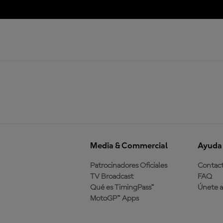
Media & Commercial
Ayuda
Patrocinadores Oficiales
Contac
TV Broadcast
FAQ
Qué es TimingPass™
Únete 
MotoGP™ Apps