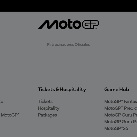
R
G
A
R
M
Á
S
Patrocinadores Oficiales
Tickets & Hospitality
Game Hub
to
Tickets
MotoGP™ Fantas
Hospitality
MotoGP™ Predic
a MotoGP™
Packages
MotoGP Guru Pr
MotoGP Guru Ra
MotoGP™26