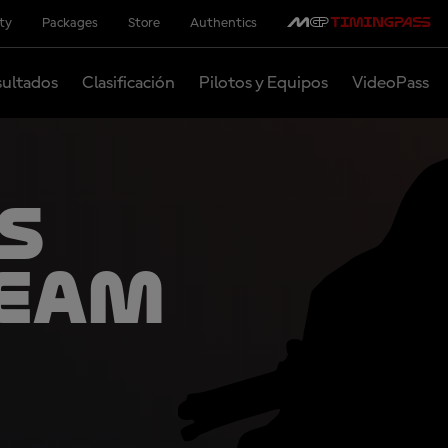
ity
Packages
Store
Authentics
ultados
Clasificación
Pilotos y Equipos
VideoPass
s
Team