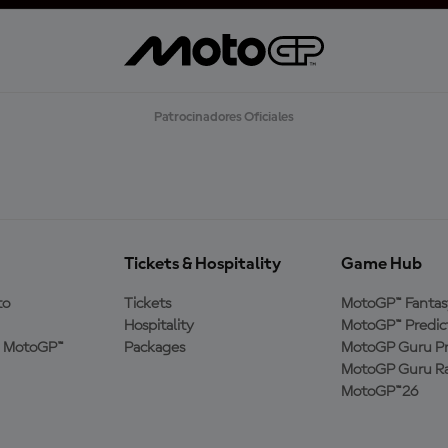
Patrocinadores Oficiales
Tickets & Hospitality
Game Hub
to
Tickets
MotoGP™ Fantas
Hospitality
MotoGP™ Predic
a MotoGP™
Packages
MotoGP Guru Pr
MotoGP Guru Ra
MotoGP™26