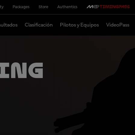
ity
Packages
Store
Authentics
ultados
Clasificación
Pilotos y Equipos
VideoPass
ing