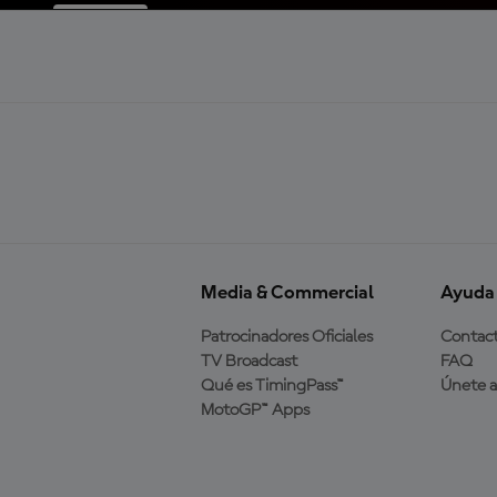
Media & Commercial
Ayuda
Patrocinadores Oficiales
Contac
TV Broadcast
FAQ
Qué es TimingPass™
Únete 
MotoGP™ Apps