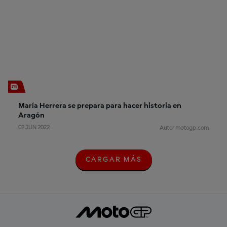
María Herrera se prepara para hacer historia en
Aragón
02 JUN 2022
Autor motogp.com
CARGAR MÁS
C
A
R
G
A
R
M
Á