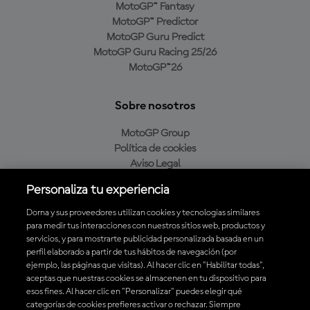
MotoGP™ Fantasy
MotoGP™ Predictor
MotoGP Guru Predict
MotoGP Guru Racing 25/26
MotoGP™26
Sobre nosotros
MotoGP Group
Política de cookies
Aviso Legal
Política de privacidad
Personaliza tu experiencia
Política de compra
Dorna y sus proveedores utilizan cookies y tecnologías similares
para medir tus interacciones con nuestros sitios web, productos y
servicios, y para mostrarte publicidad personalizada basada en un
Descarga la aplicación oficial de MotoGP™
perfil elaborado a partir de tus hábitos de navegación (por
ejemplo, las páginas que visitas). Al hacer clic en "Habilitar todas",
aceptas que nuestras cookies se almacenen en tu dispositivo para
esos fines. Al hacer clic en "Personalizar" puedes elegir qué
categorías de cookies prefieres activar o rechazar. Siempre