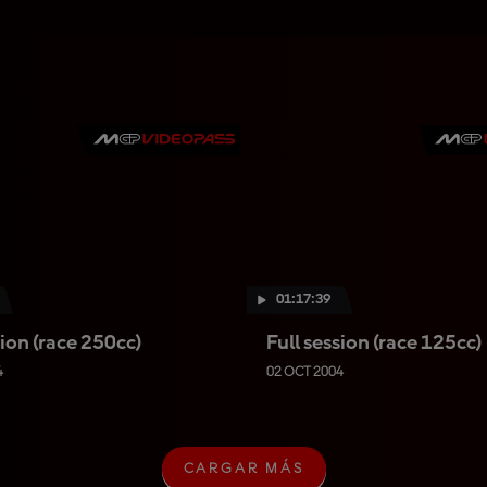
01:17:39
sion (race 250cc)
Full session (race 125cc)
4
02 OCT 2004
CARGAR MÁS
C