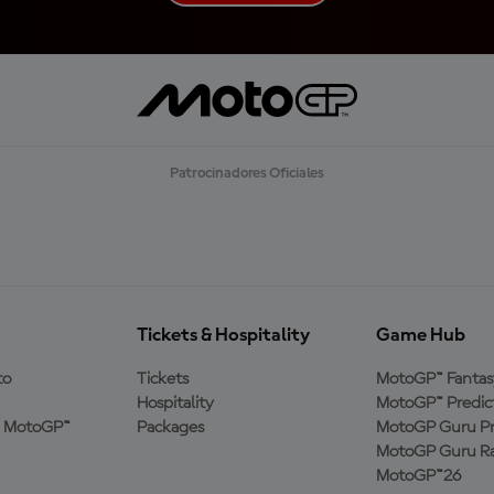
A
R
G
A
R
M
Á
S
Patrocinadores Oficiales
Tickets & Hospitality
Game Hub
to
Tickets
MotoGP™ Fantas
Hospitality
MotoGP™ Predic
a MotoGP™
Packages
MotoGP Guru Pr
MotoGP Guru Ra
MotoGP™26