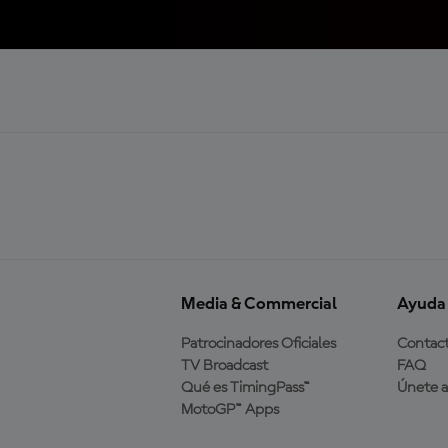
Media & Commercial
Ayuda
Patrocinadores Oficiales
Contac
TV Broadcast
FAQ
Qué es TimingPass™
Únete 
MotoGP™ Apps