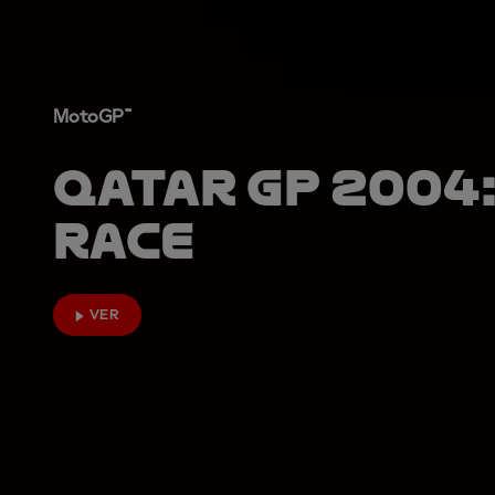
MotoGP™
Qatar GP 2004
Race
VER