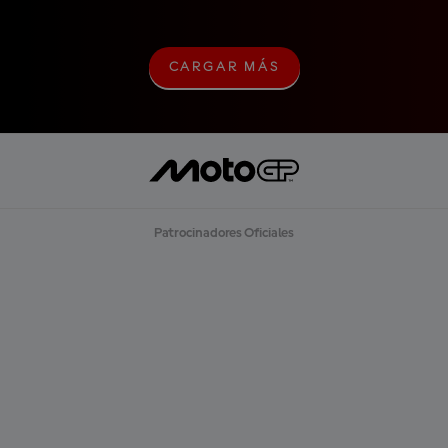
CARGAR MÁS
C
A
R
G
A
R
M
Á
S
Patrocinadores Oficiales