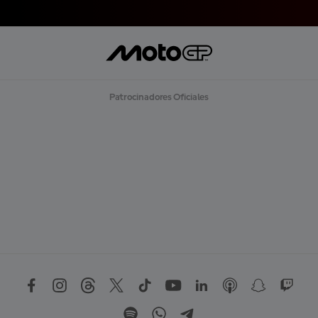
R
G
A
R
M
Á
S
Patrocinadores Oficiales