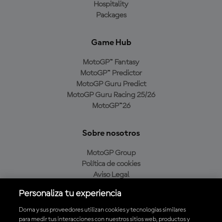
Hospitality
Packages
Game Hub
MotoGP™ Fantasy
MotoGP™ Predictor
MotoGP Guru Predict
MotoGP Guru Racing 25/26
MotoGP™26
Sobre nosotros
MotoGP Group
Política de cookies
Aviso Legal
Política de privacidad
Personaliza tu experiencia
Política de compra
Dorna y sus proveedores utilizan cookies y tecnologías similares
para medir tus interacciones con nuestros sitios web, productos y