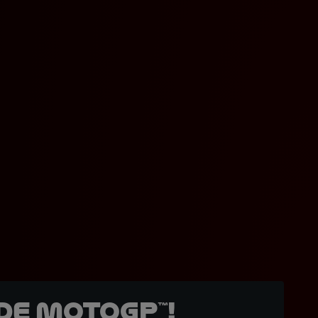
de MotoGP™!