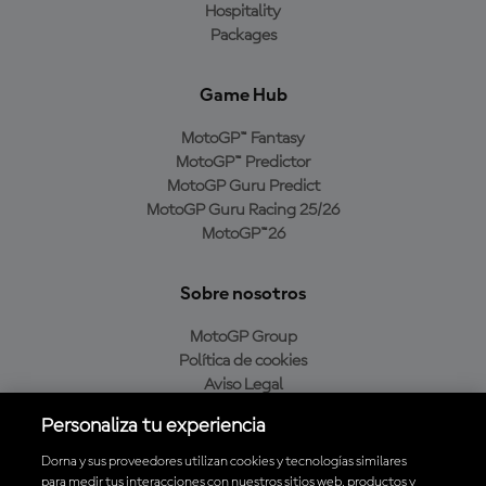
Hospitality
Packages
Game Hub
MotoGP™ Fantasy
MotoGP™ Predictor
MotoGP Guru Predict
MotoGP Guru Racing 25/26
MotoGP™26
Sobre nosotros
MotoGP Group
Política de cookies
Aviso Legal
Política de privacidad
Personaliza tu experiencia
Política de compra
Dorna y sus proveedores utilizan cookies y tecnologías similares
para medir tus interacciones con nuestros sitios web, productos y