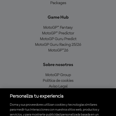
Packages
Game Hub
MotoGP™ Fantasy
MotoGP™ Predictor
MotoGP Guru Predict
MotoGP Guru Racing 25/26
MotoGP™26
Sobre nosotros
MotoGP Group
Política de cookies
Aviso Legal
Política de privacidad
Personaliza tu experiencia
Política de compra
Dorna y sus proveedores utilizan cookies y tecnologías similares
para medir tus interacciones con nuestros sitios web, productos y
servicios, y para mostrarte publicidad personalizada basada en un