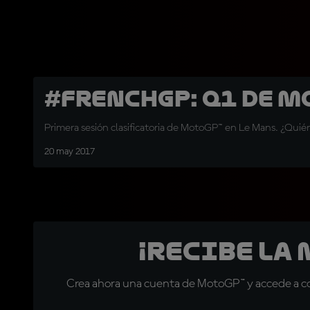
#FrenchGP: Q1 de M
Primera sesión clasificatoria de MotoGP™ en Le Mans. ¿Quién
20 may 2017
¡Recibe la
Crea ahora una cuenta de MotoGP™ y accede a con