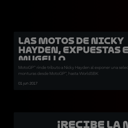
Las motos de Nicky
Hayden, expuestas 
Mugello
MotoGP™ rinde tributo a Nicky Hayden al exponer una selec
monturas desde MotoGP™, hasta WorldSBK
01 jun 2017
¡Recibe la