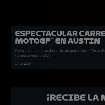
Espectacular carre
MotoGP™ en Austin
Disfruta con toda la acción de la categoría reina en Texas. ¡R
tercera carrera del año!
14 abr 2019
¡Recibe la