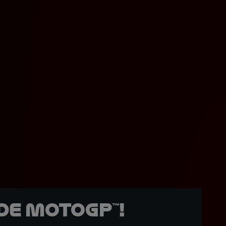
de MotoGP™!