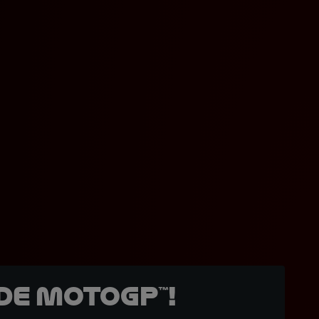
de MotoGP™!