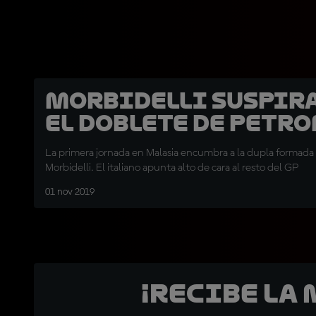
Morbidelli suspira
el doblete de Petr
La primera jornada en Malasia encumbra a la dupla formada
Morbidelli. El italiano apunta alto de cara al resto del GP
01 nov 2019
¡Recibe la