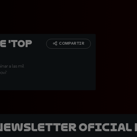
e 'Top
COMPARTIR
nar a las mil
ovi'
 Newsletter oficial 