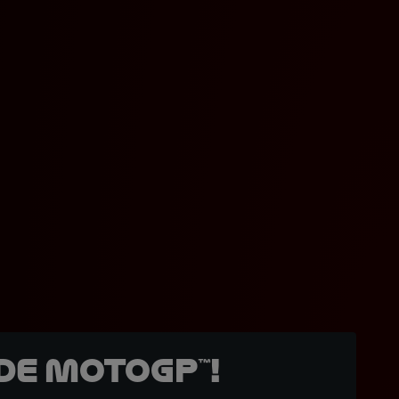
de MotoGP™!