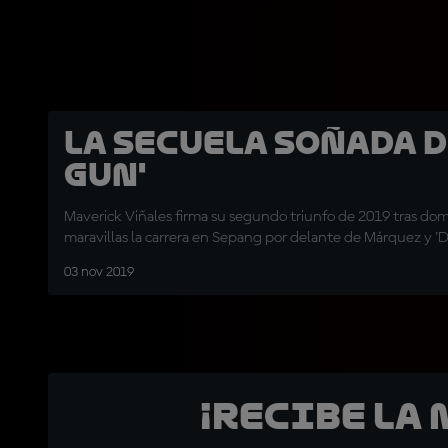
La secuela soñada d
Gun'
Maverick Viñales firma su segundo triunfo de 2019 tras domi
maravillas la carrera en Sepang por delante de Márquez y 'D
03 nov 2019
¡Recibe la