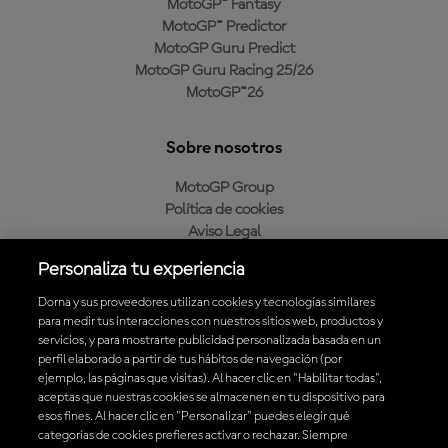
MotoGP™ Fantasy
MotoGP™ Predictor
MotoGP Guru Predict
MotoGP Guru Racing 25/26
MotoGP™26
Sobre nosotros
MotoGP Group
Política de cookies
Aviso Legal
Política de privacidad
Personaliza tu experiencia
Política de compra
Dorna y sus proveedores utilizan cookies y tecnologías similares
para medir tus interacciones con nuestros sitios web, productos y
servicios, y para mostrarte publicidad personalizada basada en un
Descarga la aplicación oficial de MotoGP™
perfil elaborado a partir de tus hábitos de navegación (por
ejemplo, las páginas que visitas). Al hacer clic en "Habilitar todas",
aceptas que nuestras cookies se almacenen en tu dispositivo para
esos fines. Al hacer clic en "Personalizar" puedes elegir qué
categorías de cookies prefieres activar o rechazar. Siempre