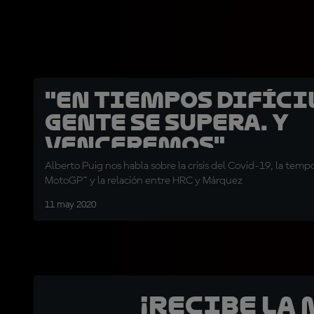
"En tiempos difícil
gente se supera. Y
venceremos"
Alberto Puig nos habla sobre la crisis del Covid-19, la tem
MotoGP™ y la relación entre HRC y Márquez
11 may 2020
¡Recibe la