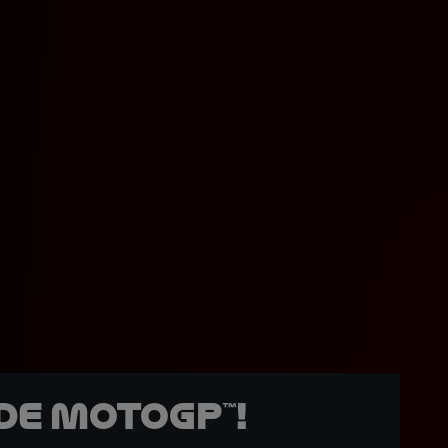
de MotoGP™!