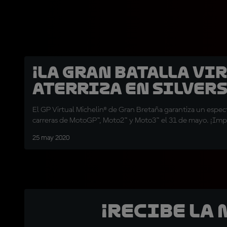
¡La gran batalla vi
aterriza en Silver
El GP Virtual Michelin® de Gran Bretaña garantiza un espec
carreras de MotoGP™, Moto2™ y Moto3™ el 31 de mayo. ¡Imp
25 may 2020
¡Recibe la