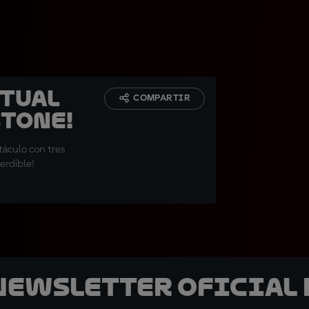
rtual
COMPARTIR
stone!
táculo con tres
erdible!
 Newsletter oficial 