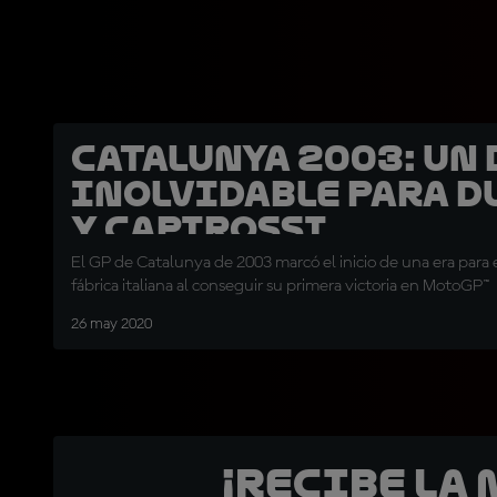
Catalunya 2003: un 
inolvidable para D
y Capirossi
El GP de Catalunya de 2003 marcó el inicio de una era para el
fábrica italiana al conseguir su primera victoria en MotoGP™
26 may 2020
¡Recibe la